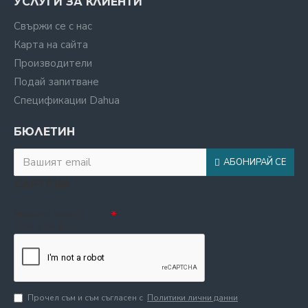
УСЛУГИ ЗА КЛИЕНТИ
Свържи се с нас
Карта на сайта
Производители
Подай запитване
Спецификации Dahua
БЮЛЕТИН
АБОНИРАЙ СЕ
CAPTCHA
Въведете кода в
полето по-долу
Прочел съм и съм съгласен с
Политики лични данни