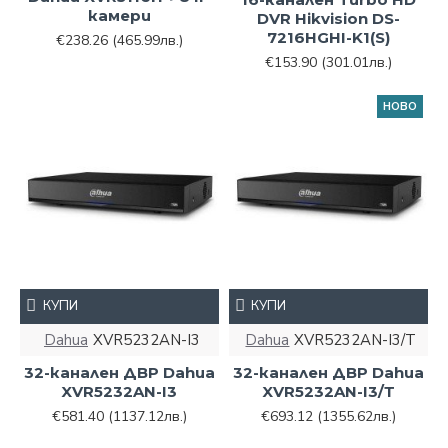
камери
DVR Hikvision DS-
7216HGHI-K1(S)
€238.26
(465.99лв.)
€153.90
(301.01лв.)
НОВО
КУПИ
КУПИ
Dahua
XVR5232AN-I3
Dahua
XVR5232AN-I3/Т
32-канален ДВР Dahua
32-канален ДВР Dahua
XVR5232AN-I3
XVR5232AN-I3/Т
€581.40
(1137.12лв.)
€693.12
(1355.62лв.)