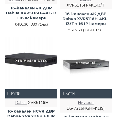
XVR5116H-4KL-I3/T
16-канален 4К ДВР
Dahua XVR5116H-4KL-I3
16-канален 4К ДВР
+ 16 IP камери
Dahua XVR5116H-4KL-
I3/T + 16 IP камери
€450.30
(880.71лв.)
€615.60
(1204.01лв.)
КУПИ
КУПИ
Dahua
XVR5116H
Hikvision
DS-7216HGHI-K1(S)
16-канален HCVR ДВР
Dahua XVR5116H + 8 IP
16-канален Turbo HD