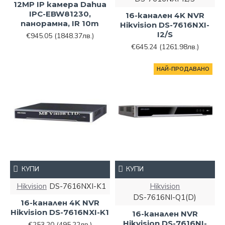
12MP IP камера Dahua
IPC-EBW81230,
16-канален 4K NVR
панорамна, IR 10m
Hikvision DS-7616NXI-
I2/S
€945.05
(1848.37лв.)
€645.24
(1261.98лв.)
НАЙ-ПРОДАВАНО
КУПИ
КУПИ
Hikvision
DS-7616NXI-K1
Hikvision
DS-7616NI-Q1(D)
16-канален 4K NVR
Hikvision DS-7616NXI-K1
16-канален NVR
Hikvision DS-7616NI-
€253.20
(495.22лв.)