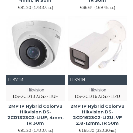
4mm, IR 30m
IR 30m
€91.20
(178.37лв.)
€86.64
(169.45лв.)
КУПИ
КУПИ
Hikvision
Hikvision
DS-2CD1323G2-LIUF
DS-2CD1623G2-LIZU
2MP IP Hybrid ColorVu
2MP IP Hybrid ColorVu
Hikvision DS-
Hikvision DS-
2CD1323G2-LIUF, 4mm,
2CD1623G2-LIZU, VF
IR 30m
2.8-12mm, IR 50m
€91.20
(178.37лв.)
€165.30
(323.30лв.)