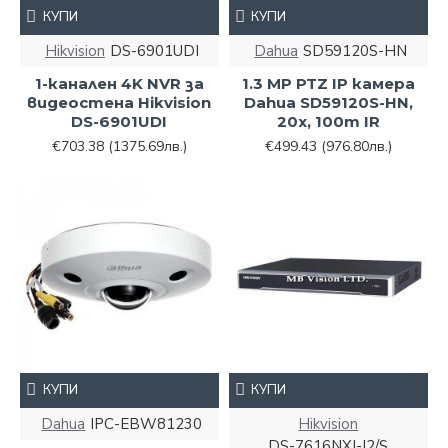
КУПИ
КУПИ
Hikvision
DS-6901UDI
Dahua
SD59120S-HN
1-канален 4K NVR за
1.3 MP PTZ IP камера
видеостена Hikvision
Dahua SD59120S-HN,
DS-6901UDI
20х, 100m IR
€703.38
(1375.69лв.)
€499.43
(976.80лв.)
КУПИ
КУПИ
Dahua
IPC-EBW81230
Hikvision
DS-7616NXI-I2/S