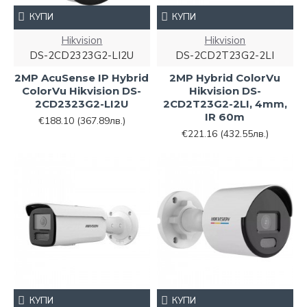
КУПИ
КУПИ
Hikvision
Hikvision
DS-2CD2323G2-LI2U
DS-2CD2T23G2-2LI
2MP AcuSense IP Hybrid
2MP Hybrid ColorVu
ColorVu Hikvision DS-
Hikvision DS-
2CD2323G2-LI2U
2CD2T23G2-2LI, 4mm,
IR 60m
€188.10
(367.89лв.)
€221.16
(432.55лв.)
КУПИ
КУПИ