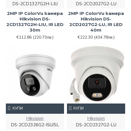
DS-2CD1327G2H-LIU
DS-2CD2027G2-LU
2MP IP ColorVu камера
2MP IP ColorVu камера
Hikvision DS-
Hikvision DS-
2CD1327G2H-LIU, IR LED
2CD2027G2-LU, IR LED
30m
40m
€112.86
(220.73лв.)
€222.30
(434.78лв.)
КУПИ
КУПИ
Hikvision
Hikvision
DS-2CD2326G2-ISU/SL
DS-2CD2327G2-LU