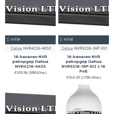
КУПИ
КУПИ
Dahua
NVR4216-4KS3
Dahua
NVR5216-16P-EI2
16-канален NVR
16-канален NVR
рекордер Dahua
рекордер Dahua
NVR4216-4KS3
NVR5216-16P-EI2 с 16
PoE
€300.96
(588.63лв.)
€914.28
(1788.18лв.)