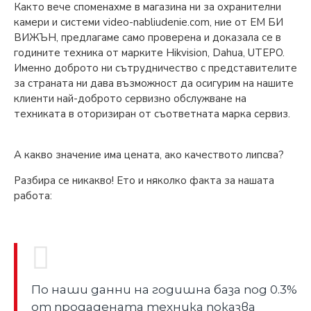
Както вече споменахме в магазина ни за охранителни
камери и системи video-nabliudenie.com, ние от ЕМ БИ
ВИЖЪН, предлагаме само проверена и доказала се в
годините техника от марките Hikvision, Dahua, UTEPO.
Именно доброто ни сътрудничество с представителите
за страната ни дава възможност да осигурим на нашите
клиенти най-доброто сервизно обслужване на
техниката в оторизиран от съответната марка сервиз.
А какво значение има цената, ако качеството липсва?
Разбира се никакво! Ето и няколко факта за нашата
работа:
По наши данни на годишна база под 0.3%
от продадената техника показва