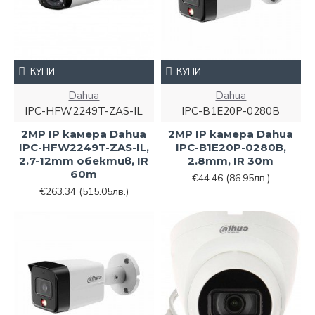
КУПИ
КУПИ
Dahua
Dahua
IPC-HFW2249T-ZAS-IL
IPC-B1E20P-0280B
2MP IP камера Dahua
2MP IP камера Dahua
IPC-HFW2249T-ZAS-IL,
IPC-B1E20P-0280B,
2.7-12mm обектив, IR
2.8mm, IR 30m
60m
€44.46
(86.95лв.)
€263.34
(515.05лв.)