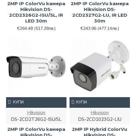
2MP IP ColorVu камера
2MP IP ColorVu камера
Hikvision DS-
Hikvision DS-
2CD2326G2-ISU/SL, IR
2CD2327G2-LU, IR LED
LED 30m
30m
€264.48
(517.28лв.)
€243.96
(477.14лв.)
КУПИ
КУПИ
Hikvision
Hikvision
DS-2CD2T26G2-ISU/SL
DS-2CD1023G2-LIU
2MP IP ColorVu камера
2MP IP Hybrid ColorVu
Hikvision DS-
Hikvision DS-