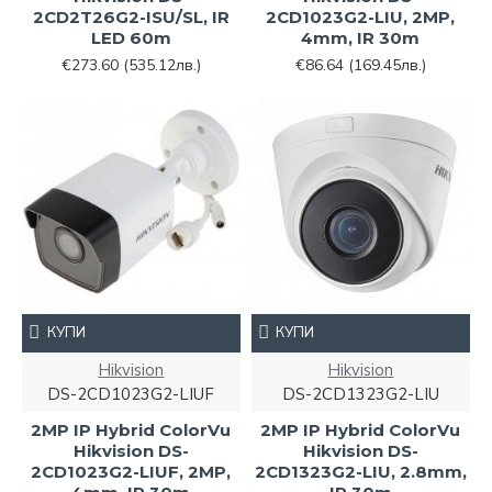
2CD2T26G2-ISU/SL, IR
2CD1023G2-LIU, 2MP,
LED 60m
4mm, IR 30m
€273.60
(535.12лв.)
€86.64
(169.45лв.)
КУПИ
КУПИ
Hikvision
Hikvision
DS-2CD1023G2-LIUF
DS-2CD1323G2-LIU
2MP IP Hybrid ColorVu
2MP IP Hybrid ColorVu
Hikvision DS-
Hikvision DS-
2CD1023G2-LIUF, 2MP,
2CD1323G2-LIU, 2.8mm,