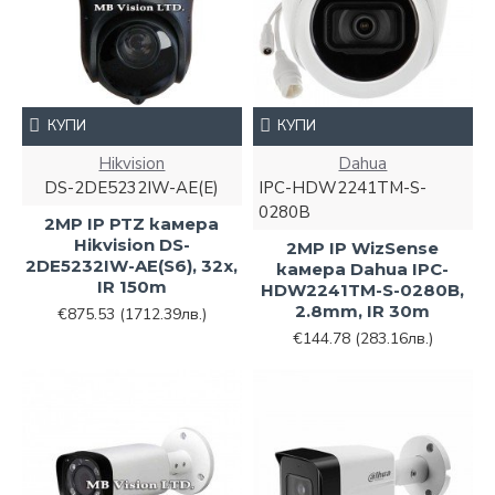
КУПИ
КУПИ
Hikvision
Dahua
DS-2DE5232IW-AE(Е)
IPC-HDW2241TM-S-
0280B
2MP IP PTZ камера
Hikvision DS-
2MP IP WizSense
2DE5232IW-AE(S6), 32x,
камера Dahua IPC-
IR 150m
HDW2241TM-S-0280B,
2.8mm, IR 30m
€875.53
(1712.39лв.)
€144.78
(283.16лв.)