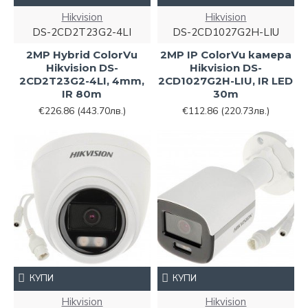
Hikvision
Hikvision
DS-2CD2T23G2-4LI
DS-2CD1027G2H-LIU
2MP Hybrid ColorVu
2MP IP ColorVu камера
Hikvision DS-
Hikvision DS-
2CD2T23G2-4LI, 4mm,
2CD1027G2H-LIU, IR LED
IR 80m
30m
€226.86
(443.70лв.)
€112.86
(220.73лв.)
КУПИ
КУПИ
Hikvision
Hikvision