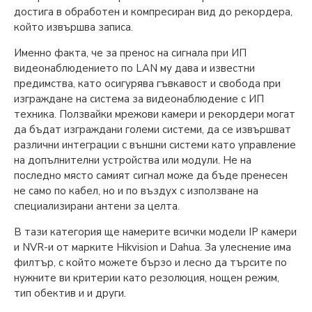
достига в обработен и компресиран вид до рекордера,
който извършва записа.
Именно факта, че за пренос на сигнала при ИП
видеонаблюдението по LAN му дава и известни
предимства, като осигурява гъвкавост и свобода при
изграждане на система за видеонаблюдение с ИП
техника. Ползвайки мрежови камери и рекордери могат
да бъдат изграждани големи системи, да се извършват
различни интеграции с външни системи като управление
на допълнителни устройства или модули. Не на
последно място самият сигнал може да бъде пренесен
не само по кабел, но и по въздух с използване на
специализирани антени за целта.
В тази категория ще намерите всички модели IP камери
и NVR-и от марките Hikvision и Dahua. За улеснение има
филтър, с който можете бързо и лесно да търсите по
нужните ви критерии като резолюция, нощен режим,
тип обектив и и други.