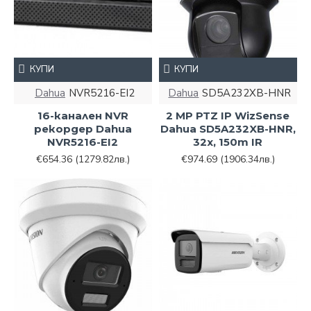
КУПИ
КУПИ
Dahua
NVR5216-EI2
Dahua
SD5A232XB-HNR
16-канален NVR
2 MP PTZ IP WizSense
рекордер Dahua
Dahua SD5A232XB-HNR,
NVR5216-EI2
32х, 150m IR
€654.36
(1279.82лв.)
€974.69
(1906.34лв.)