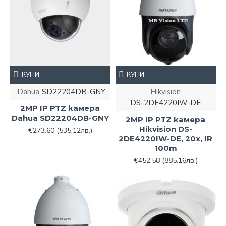
КУПИ
КУПИ
Dahua
SD22204DB-GNY
Hikvision
DS-2DE4220IW-DE
2MP IP PTZ камера
Dahua SD22204DB-GNY
2MP IP PTZ камера
Hikvision DS-
€273.60
(535.12лв.)
2DE4220IW-DE, 20x, IR
100m
€452.58
(885.16лв.)