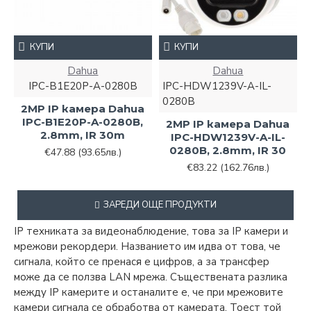
КУПИ
КУПИ
Dahua
Dahua
IPC-B1E20P-A-0280B
IPC-HDW1239V-A-IL-
0280B
2MP IP камера Dahua
IPC-B1E20P-A-0280B,
2MP IP камера Dahua
2.8mm, IR 30m
IPC-HDW1239V-A-IL-
0280B, 2.8mm, IR 30
€47.88
(93.65лв.)
€83.22
(162.76лв.)
ЗАРЕДИ ОЩЕ ПРОДУКТИ
IP техниката за видеонаблюдение, това за IP камери и
мрежови рекордери. Названието им идва от това, че
сигнала, който се пренася е цифров, а за трансфер
може да се ползва LAN мрежа. Съществената разлика
между IP камерите и останалите е, че при мрежовите
камери сигнала се обработва от камерата. Тоест той