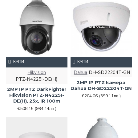
КУПИ
КУПИ
Hikvision
Dahua
DH-SD22204T-GN
PTZ-N4225I-DE(H)
2MP IP PTZ камера
Dahua DH-SD22204T-GN
2MP IP PTZ DarkFighter
Hikvision PTZ-N4225I-
€204.06
(399.11лв.)
DE(H), 25x, IR 100m
€508.45
(994.44лв.)