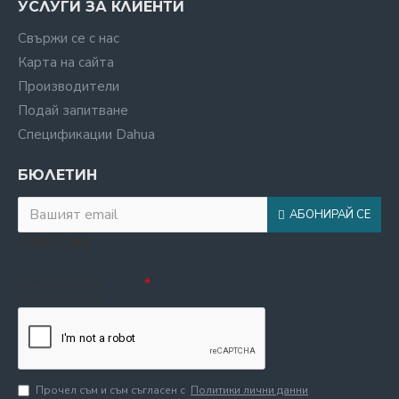
УСЛУГИ ЗА КЛИЕНТИ
Свържи се с нас
Карта на сайта
Производители
Подай запитване
Спецификации Dahua
БЮЛЕТИН
АБОНИРАЙ СЕ
CAPTCHA
Въведете кода в
полето по-долу
Прочел съм и съм съгласен с
Политики лични данни