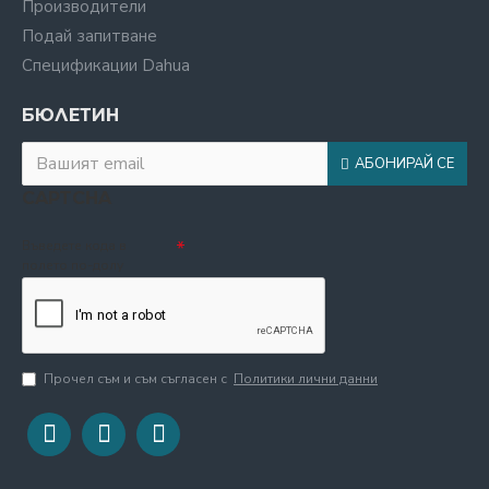
Производители
Подай запитване
Спецификации Dahua
БЮЛЕТИН
АБОНИРАЙ СЕ
CAPTCHA
Въведете кода в
полето по-долу
Прочел съм и съм съгласен с
Политики лични данни