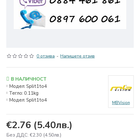
0 отзива
-
Напишете отзив
В НАЛИЧНОСТ
Модел:
Split1to4
Тегло:
0.11kg
Модел:
Split1to4
MBVision
€2.76
(5.40лв.)
Без ДДС: €2.30
(4.50лв.)