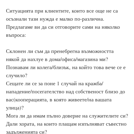
Ситуацията при клиентите, които все още не са
осъзнали тази нужда е малко по-различна.
Предлагаме ви да си отговорите сами на няколко
въпроса:
Склонен ли съм да пренебрегна възможността
някой да нахлуе в дома/офиса/магазина ми?
Познавам ли колега/близък, на който това вече се е
случило?
Сещате ли се за поне 1 случай на кражба/
нападение/посегателство над собственост близо до
вас(кооперацията, в която живеете/на вашата
улица)?
Мога ли да имам пълно доверие на служителите си?
Дали хората, на които плащам изпълняват съвестно
задълженията си?