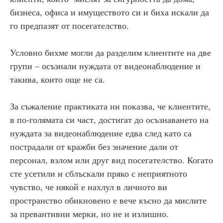
бизнеса, офиса и имуществото си и биха искали да
го предпазят от посегателство.
Условно бихме могли да разделим клиентите на две
групи – осъзнали нуждата от видеонаблюдение и
такива, които още не са.
За съжаление практиката ни показва, че клиентите,
в по-голямата си част, достигат до осъзнаването на
нуждата за видеонаблюдение едва след като са
пострадали от кражби без значение дали от
персонал, взлом или друг вид посегателство. Когато
сте усетили и сблъскали пряко с неприятното
чувство, че някой е нахлул в личното ви
пространство обикновено е вече късно да мислите
за превантивни мерки, но не и излишно.