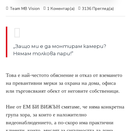
Team MB Vision
1 Коментар(а)
3136 Преглед(а)
„Защо ми е да монтирам камери?
Нямам толкова пари!”
Това е най-честото обяснение и отказ от вземането
на превантивни мерки за охрана на дома, офиса
или търговсвкият обект от неговите собственици.
Ние от ЕМ БИ ВИЖЪН смятаме, че няма конкретна
група хора, за които е наложително
видеонаблюдението, а по-скоро има практични
клиенти, които мислят за сигурността да дома,