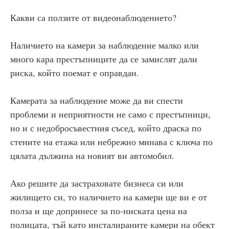
Какви са ползите от видеонаблюдението?
Наличието на камери за наблюдение малко или
много кара престъпниците да се замислят дали
риска, който поемат е оправдан.
Камерата за наблюдение може да ви спести
проблеми и неприятности не само с престъпници,
но и с недобросъвестния съсед, който драска по
стените на етажа или небрежно минава с ключа по
цялата дължина на новият ви автомобил.
Ако решите да застраховате бизнеса си или
жилището си, то наличието на камери ще ви е от
полза и ще допринесе за по-ниската цена на
полицата, тъй като инсталираните камери на обект