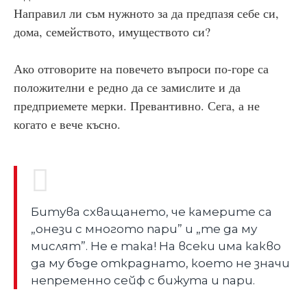
Направил ли съм нужното за да предпазя себе си,
дома, семейството, имуществото си?
Ако отговорите на повечето въпроси по-горе са
положителни е редно да се замислите и да
предприемете мерки. Превантивно. Сега, а не
когато е вече късно.
Битува схващането, че камерите са
„онези с многото пари” и „те да му
мислят”. Не е така! На всеки има какво
да му бъде откраднато, което не значи
непременно сейф с бижута и пари.