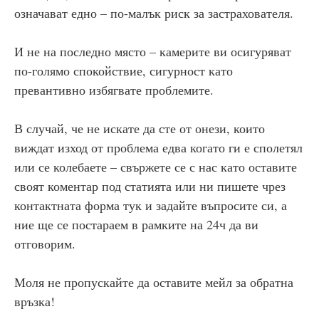
означават едно – по-малък риск за застрахователя.
И не на последно място – камерите ви осигуряват
по-голямо спокойствие, сигурност като
превантивно избягвате проблемите.
В случай, че не искате да сте от онези, които
виждат изход от проблема едва когато ги е сполетял
или се колебаете – свържете се с нас като оставите
своят коментар под статията или ни пишете чрез
контактната форма тук и задайте въпросите си, а
ние ще се постараем в рамките на 24ч да ви
отговорим.
Моля не пропускайте да оставите мейл за обратна
връзка!