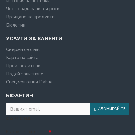
История на поръчки
Често задавани въпроси
Връщане на продукти
Бюлетин
УСЛУГИ ЗА КЛИЕНТИ
Свържи се с нас
Карта на сайта
Производители
Подай запитване
Спецификации Dahua
БЮЛЕТИН
АБОНИРАЙ СЕ
CAPTCHA
Въведете кода в