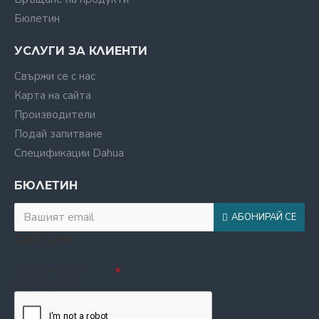
Бюлетин
УСЛУГИ ЗА КЛИЕНТИ
Свържи се с нас
Карта на сайта
Производители
Подай запитване
Спецификации Dahua
БЮЛЕТИН
АБОНИРАЙ СЕ
CAPTCHA
Въведете кода в
полето по-долу