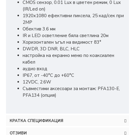
CMOS сензор, 0.01 Lux в цветен режим, 0 Lux
(IR/Led on)
1920х1080 ефективни пиксела, 25 кад/сек при
2MP
Обектив 3.6 мм
IR и LED осветление бяла светлина 20м
Хоризонтален ъгъл на видимост 83°
DWDR, 3D DNR, BLC, HLC
настройка на екранно меню по коаксиален
кабел
аудио вход
IP67, oт -40°С до +60°С
12VDC, 2.6W
Съвместими аксесоари за монтаж: PFA130-E,
PFA134 (опция)
КРАТКА СПЕЦИФИКАЦИЯ
ОТЗИВИ