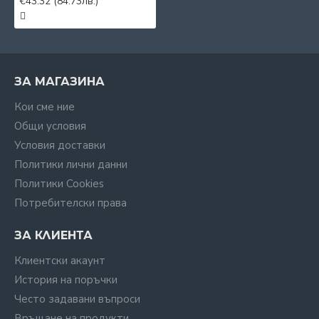
€43.32
(84.73лв.)
ЗА МАГАЗИНА
Кои сме ние
Общи условия
Условия доставки
Политики лични данни
Политики Cookies
Потребителски права
ЗА КЛИЕНТА
Клиентски акаунт
История на поръчки
Често задавани въпроси
Връщане на продукти