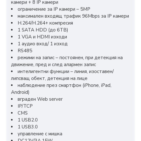
камери + 8 IP камери
ограничение за IP камери – 5МP
максимален входящ трафик 96Mbps за IP камери
H.264/H.264+ компресия
1 SATA HDD (до 6TB)
1 VGA и HDMI изходи
1 аудио вход/ 1 изход
RS485
режими на запис – постоянен, при детекция на
движение, пред и след алармен запис
интелигентни функции – линия, изоставен/
липсващ обект, детекция на лице
наблюдение през смартфон (iPhone, iPad,
Android)
вграден Web server
IP/TCP
CMS
1 USB2.0
1 USB3.0
управление с мишка
DC12V/3A,15W