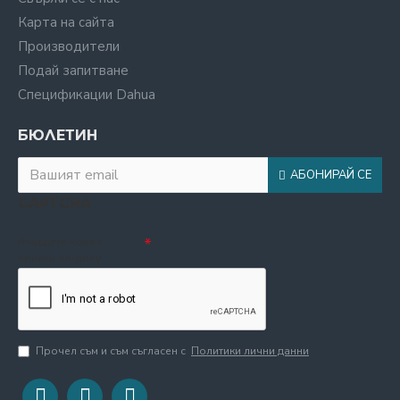
Карта на сайта
Производители
Подай запитване
Спецификации Dahua
БЮЛЕТИН
АБОНИРАЙ СЕ
CAPTCHA
Въведете кода в
полето по-долу
Прочел съм и съм съгласен с
Политики лични данни