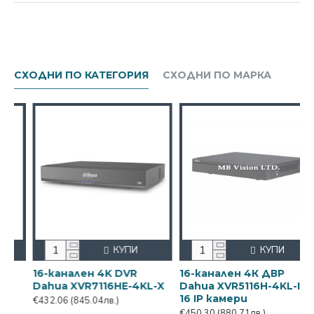
СХОДНИ ПО КАТЕГОРИЯ
СХОДНИ ПО МАРКА
КУПИ
КУПИ
16-канален 4K DVR
16-канален 4К ДВР
Dahua XVR7116HE-4KL-X
Dahua XVR5116H-4KL-I3 +
16 IP камери
€432.06
(845.04лв.)
€450.30
(880.71лв.)