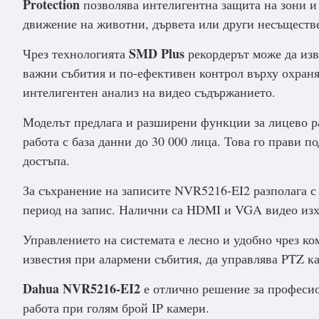
Protection
позволява интелигентна защита на зони и 
движение на животни, дървета или други несъществ
SMD Plus
Чрез технологията
рекордерът може да изв
важни събития и по-ефективен контрол върху охран
интелигентен анализ на видео съдържанието.
Моделът предлага и разширени функции за лицево р
работа с база данни до 30 000 лица. Това го прави п
достъпа.
За съхранение на записите NVR5216-EI2 разполага с 
период на запис. Налични са HDMI и VGA видео изхо
Управлението на системата е лесно и удобно чрез 
известия при алармени събития, да управлява PTZ к
Dahua NVR5216-EI2
е отлично решение за професио
работа при голям брой IP камери.