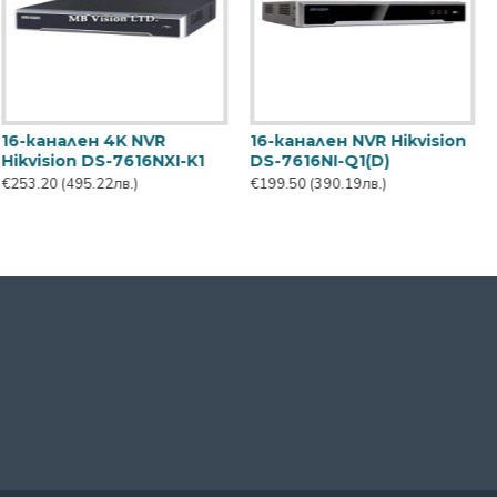
16-канален NVR Hikvision
16-канален NVR Hikvision
DS-7616NI-Q1(D)
DS-7616NI-Q2(C)
€199.50
(390.19лв.)
€264.48
(517.28лв.)