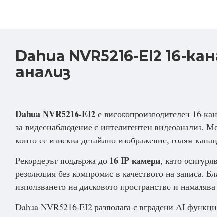
Dahua NVR5216-EI2 16-ка
анализ
Dahua NVR5216-EI2
е високопроизводителен 16-кан
за видеонаблюдение с интелигентен видеоанализ. Мо
които се изисква детайлно изображение, голям капа
16 IP камери
Рекордерът поддържа до
, като осигур
резолюция без компромис в качеството на записа. Б
използването на дисковото пространство и намалява
Dahua NVR5216-EI2 разполага с вградени AI функци