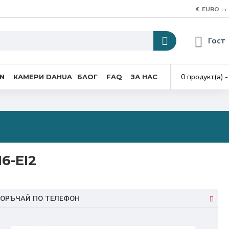
€
EURO
Гост
0 продукт(а) -
ON
КАМЕРИ DAHUA
БЛОГ
FAQ
ЗА НАС
6-EI2
ОРЪЧАЙ ПО ТЕЛЕФОН