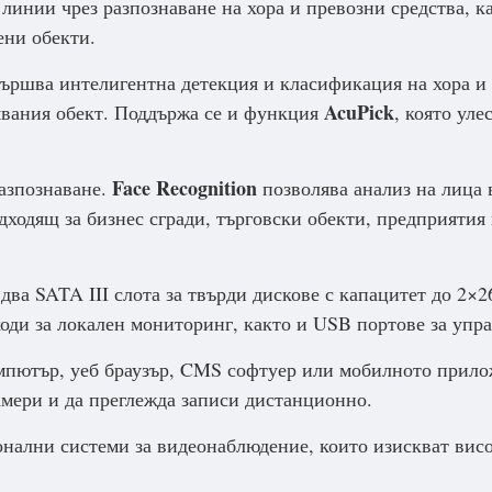
линии чрез разпознаване на хора и превозни средства, 
ени обекти.
ършва интелигентна детекция и класификация на хора и 
AcuPick
явания обект. Поддържа се и функция
, която уле
Face Recognition
азпознаване.
позволява анализ на лица в
одходящ за бизнес сгради, търговски обекти, предприятия
два SATA III слота за твърди дискове с капацитет до 2×
ди за локален мониторинг, както и USB портове за упра
компютър, уеб браузър, CMS софтуер или мобилното прил
амери и да преглежда записи дистанционно.
нални системи за видеонаблюдение, които изискват висо