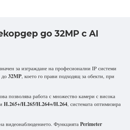
екордер до 32MP с AI
азначен за изграждане на професионални IP системи
32MP
я до
, което го прави подходящ за обекти, при
Това позволява работа с множество камери с висока
H.265+/H.265/H.264+/H.264
ии
, системата оптимизира
Perimeter
а на видеонаблюдението. Функцията