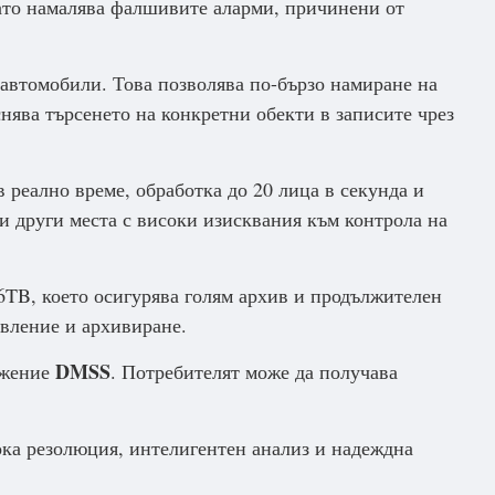
като намалява фалшивите аларми, причинени от
автомобили. Това позволява по-бързо намиране на
снява търсенето на конкретни обекти в записите чрез
 реално време, обработка до 20 лица в секунда и
 и други места с високи изисквания към контрола на
26TB, което осигурява голям архив и продължителен
вление и архивиране.
DMSS
ожение
. Потребителят може да получава
ка резолюция, интелигентен анализ и надеждна