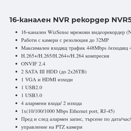
16-канален NVR рекордер NVR5
16-канален WizSense мрежови видeoрекордер (
Работи с камери с резолюция до 32MР
Максимален входящ трафик 448Mbps /изходящ
H.265+/H.265/H.264+/H.264 компресия
ONVIF 2.4
2 SATA III HDD (до 2х26TB)
1 VGA и HDMI изходи
1 USB2.0
1 USB3.0
4 алармени входа/ 2 изхода
1x(10/100/1000 Mbps Ethernet port, RJ-45)
Пред и след алармен запис, търсене по дата/час
управление на PTZ камери