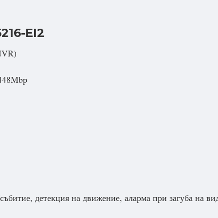
216-EI2
NVR)
 448Mbp
/събитие, детекция на движение, аларма при загуба на ви