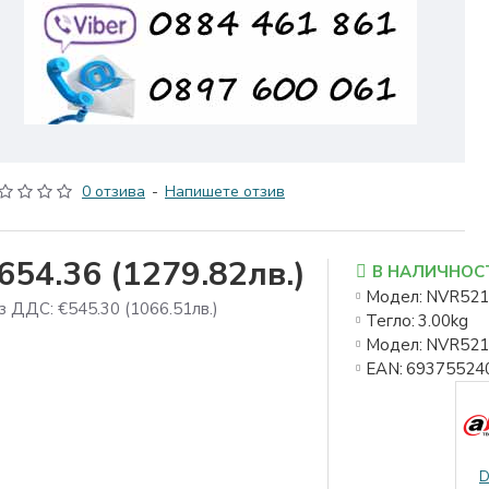
0 отзива
-
Напишете отзив
654.36
(1279.82лв.)
В НАЛИЧНОС
Модел:
NVR521
з ДДС: €545.30
(1066.51лв.)
Тегло:
3.00kg
Модел:
NVR521
EAN:
69375524
D