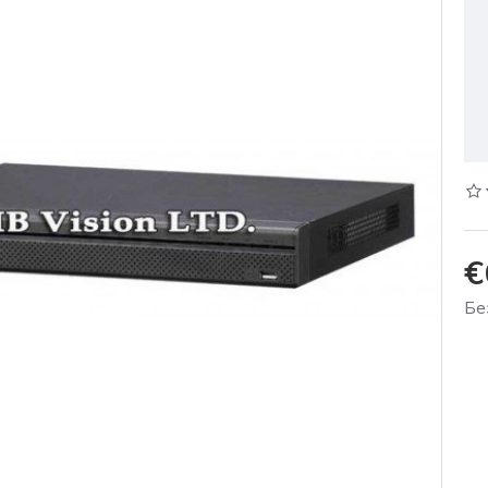
€
Бе
%
-11 %