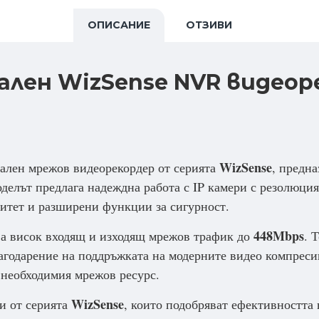
ОПИСАНИЕ
ОТЗИВИ
нален WizSense NVR видеор
WizSense
ален мрежов видеорекордер от серията
, предн
делът предлага надеждна работа с IP камери с резолюци
цитет и разширени функции за сигурност.
448Mbps
ява висок входящ и изходящ мрежов трафик до
. 
лагодарение на поддръжката на модерните видео компрес
 необходимия мрежов ресурс.
WizSense
и от серията
, които подобряват ефективностт