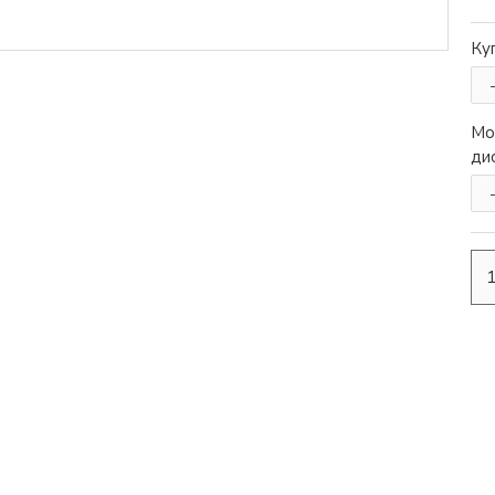
Ку
05
00
42
60
Мо
ди
дни
часа
мин
сек
IP
Wi-Fi видео домофон с аудио
Ezviz CS-DP2
..
€170.40
(333.27лв.)
€152.28
(297.83лв.)
Без ДДС:€126.90
(248.19лв.)