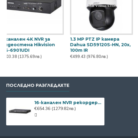
1.3 MP PTZ IP камера
12MP IP камера Dahua
Dahua SD59120S-HN, 20х,
IPC-EBW81230,
100m IR
панорамна, IR 10m
€499.43
(976.80лв.)
€945.05
(1848.37лв.)
ПОСЛЕДНО РАЗГЛЕДАХТЕ
16-канален NVR рекордер Dahua NVR5216-EI2
€654.36
(1279.82лв.)