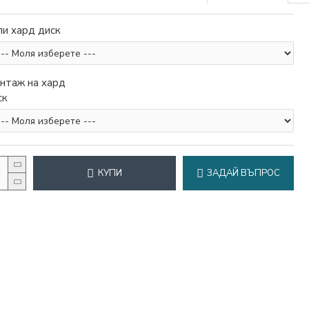
пи хард диск
нтаж на хард
ск
КУПИ
ЗАДАЙ ВЪПРОС