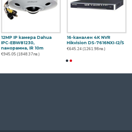
16-канален 4K NVR
16-канален 4K NVR
Hikvision DS-7616NXI-I2/S
Hikvision DS-7616NXI-K1
€645.24
(1261.98лв.)
€253.20
(495.22лв.)