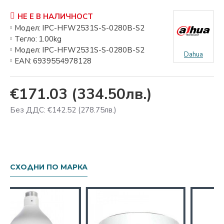
НЕ Е В НАЛИЧНОСТ
Модел:
IPC-HFW2531S-S-0280B-S2
Тегло:
1.00kg
Модел:
IPC-HFW2531S-S-0280B-S2
Dahua
EAN:
6939554978128
€171.03
(334.50лв.)
Без ДДС: €142.52
(278.75лв.)
СХОДНИ ПО МАРКА