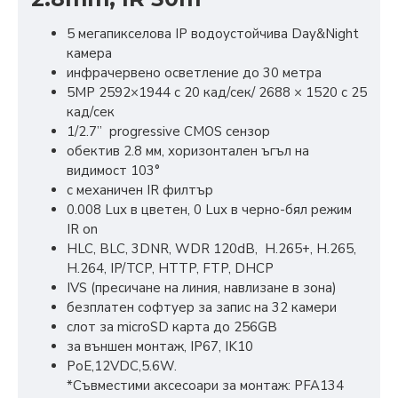
5 мегапикселова IP водоустойчива Day&Night
камера
инфрачервено осветление до 30 метра
5MP 2592×1944 с 20 кад/сек/ 2688 × 1520 с 25
кад/сек
1/2.7” progressive CMOS сензор
обектив 2.8 мм, хоризонтален ъгъл на
видимост 103°
с механичен IR филтър
0.008 Lux в цветен, 0 Lux в черно-бял режим
IR on
HLC, BLC, 3DNR, WDR 120dB, H.265+, H.265,
H.264, IP/TCP, HTTP, FTP, DHCP
IVS (пресичане на линия, навлизане в зона)
безплатен софтуер за запис на 32 камери
слот за microSD карта до 256GB
за външен монтаж, IP67, IK10
PoE,12VDC,5.6W.
*Съвместими аксесоари за монтаж: PFA134