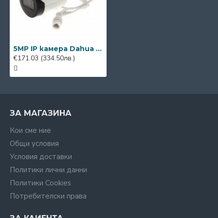
5MP IP камера Dahua IPC-HFW2531S-S-0280B-S2, 2.8mm, IR 30m
€171.03
(334.50лв.)
ЗА МАГАЗИНА
Кои сме ние
Общи условия
Условия доставки
Политики лични данни
Политики Cookies
Потребителски права