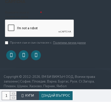
CAPTCHA
Въведете кода в
полето по-долу
Прочел съм и съм съгласен с
Политики лични данни
Copyright © 2012-2026, ЕМ БИ ВИЖЪН ООД, Всички права
запазени | София, Пловдив, Варна, Бургас, Русе, Ст.Загора,
Плевен, Шумен, Хасково, Перник, Ямбол
КУПИ
ЗАДАЙ ВЪПРОС