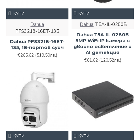
КУПИ
КУПИ
Dahua
Dahua
T5A-IL-0280B
PFS3218-16ET-135
Dahua T5A-IL-0280B
5MP WiFi IP камера с
Dahua PFS3218-16ET-
двойно осветление и
135, 18-портов суич
AI детекция
€265.62
(519.50лв.)
€61.62
(120.52лв.)
КУПИ
КУПИ