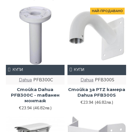
НАЙ-ПРОДАВАНО
КУПИ
КУПИ
Dahua
PFB300C
Dahua
PFB300S
Стойка Dahua
Стойка за PTZ камера
PFB300C - таванен
Dahua PFB300S
монтаж
€23.94
(46.82лв.)
€23.94
(46.82лв.)