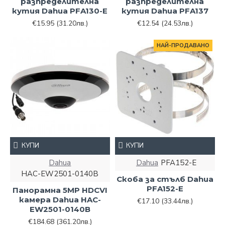
разпределителна
разпределителна
кутия Dahua PFA130-E
кутия Dahua PFA137
€15.95
(31.20лв.)
€12.54
(24.53лв.)
НАЙ-ПРОДАВАНО
КУПИ
КУПИ
Dahua
Dahua
PFA152-E
HAC-EW2501-0140B
Скоба за стълб Dahua
PFA152-E
Панорамна 5MP HDCVI
камера Dahua HAC-
€17.10
(33.44лв.)
EW2501-0140B
€184.68
(361.20лв.)