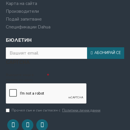
Карта на сайта
Производители
Подай запитване
Спецификации Dahua
БЮЛЕТИН
АБОНИРАЙ СЕ
CAPTCHA
Въведете кода в
полето по-долу
Прочел съм и съм съгласен с
Политики лични данни