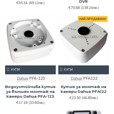
DVR
€35.34
(69.12лв.)
€70.68
(138.24лв.)
НАЙ-ПРОДАВАНО
КУПИ
КУПИ
Dahua
PFA-123
Dahua
PFA122
Водоустойчива кутия
Кутия за монтаж на
за външен монтаж на
камери Dahua PFA122
камери Dahua PFA-123
€23.93
(46.80лв.)
€17.18
(33.60лв.)