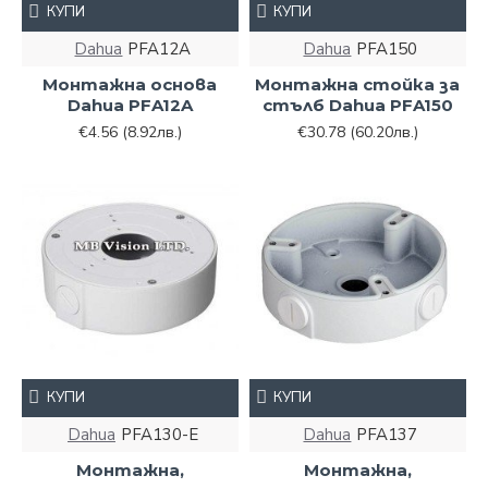
КУПИ
КУПИ
Dahua
PFA12A
Dahua
PFA150
Монтажна основа
Монтажна стойка за
Dahua PFA12A
стълб Dahua PFA150
€4.56
(8.92лв.)
€30.78
(60.20лв.)
КУПИ
КУПИ
Dahua
PFA130-E
Dahua
PFA137
Монтажна,
Монтажна,