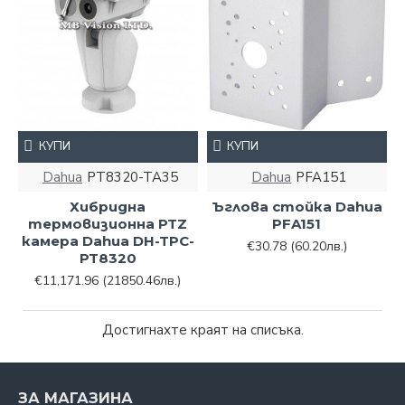
КУПИ
КУПИ
Dahua
PT8320-TA35
Dahua
PFA151
Хибридна
Ъглова стойка Dahua
термовизионна PTZ
PFA151
камера Dahua DH-TPC-
€30.78
(60.20лв.)
PT8320
€11,171.96
(21850.46лв.)
Достигнахте краят на списъка.
ЗА МАГАЗИНА