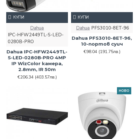
КУПИ
КУПИ
Dahua
Dahua
PFS3010-8ET-96
IPC-HFW2449TL-S-LED-
Dahua PFS3010-8ET-96,
0280B-PRO
10-портов суич
Dahua IPC-HFW2449TL-
€98.04
(191.75лв.)
S-LED-0280B-PRO 4MP
IP WizColor камера,
2.8mm, IR 50m
€206.34
(403.57лв.)
НОВО