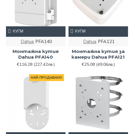
КУПИ
КУПИ
Dahua
PFA140
Dahua
PFA121
Монтажна кутия
Монтажна кутия за
Dahua PFA140
камери Dahua PFA121
€116.28
(227.42лв.)
€25.08
(49.06лв.)
НАЙ-ПРОДАВАНО