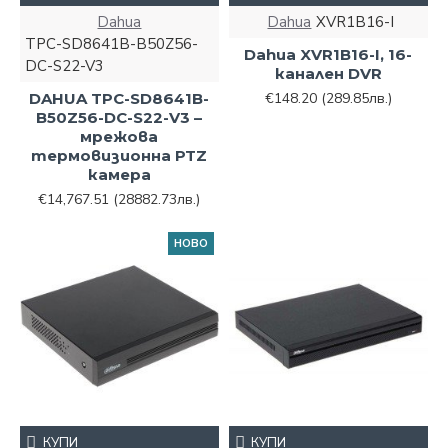
Dahua
Dahua
XVR1B16-I
TPC-SD8641B-B50Z56-
Dahua XVR1B16-I, 16-
DC-S22-V3
канален DVR
DAHUA TPC-SD8641B-
€148.20
(289.85лв.)
B50Z56-DC-S22-V3 –
мрежова
термовизионна PTZ
камера
€14,767.51
(28882.73лв.)
НОВО
КУПИ
КУПИ