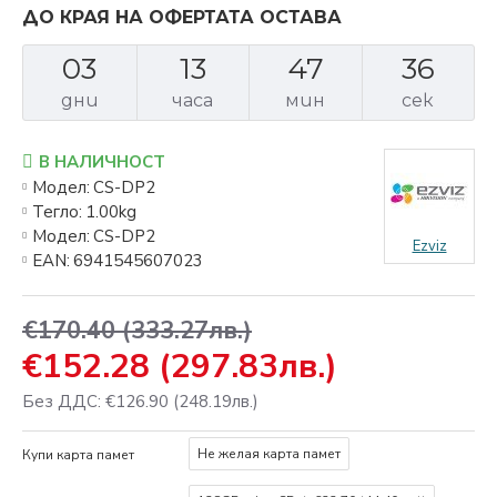
ДО КРАЯ НА ОФЕРТАТА ОСТАВА
03
13
47
34
дни
часа
мин
сек
В НАЛИЧНОСТ
Модел:
CS-DP2
Тегло:
1.00kg
Модел:
CS-DP2
Ezviz
EAN:
6941545607023
€170.40
(333.27лв.)
€152.28
(297.83лв.)
Без ДДС: €126.90
(248.19лв.)
Не желая карта памет
Купи карта памет