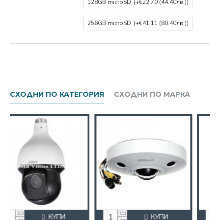
128GB microSD
(+€22.70
(44.40лв.)
)
256GB microSD
(+€41.11
(80.40лв.)
)
СХОДНИ ПО КАТЕГОРИЯ
СХОДНИ ПО МАРКА
И
КУПИ
КУПИ