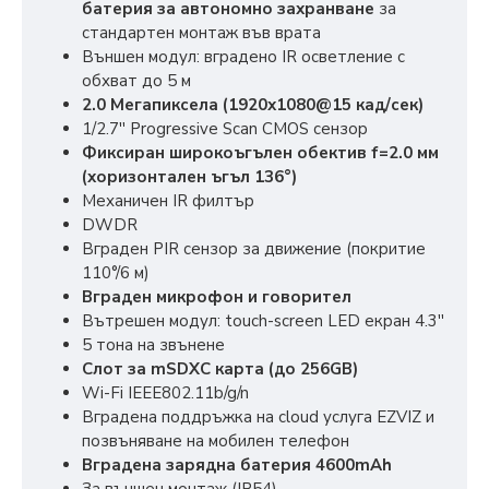
батерия за автономно захранване
за
стандартен монтаж във врата
Външен модул: вградено IR осветление с
обхват до 5 м
2.0 Мегапиксела (1920х1080@15 кад/сек)
1/2.7'' Progressive Scan CMOS сензор
Фиксиран широкоъгълен обектив f=2.0 мм
(хоризонтален ъгъл 136°)
Механичен IR филтър
DWDR
Вграден PIR сензор за движение (покритие
110°/6 м)
Вграден микрофон и говорител
Вътрешен модул: touch-screen LED екран 4.3''
5 тона на звънене
Слот за mSDXC карта (до 256GB)
Wi-Fi IEEE802.11b/g/n
Вградена поддръжка на cloud услуга EZVIZ и
позвъняване на мобилен телефон
Вградена зарядна батерия 4600mAh