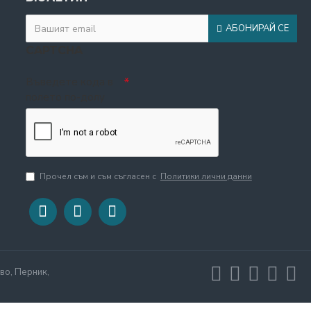
АБОНИРАЙ СЕ
CAPTCHA
Въведете кода в
полето по-долу
Прочел съм и съм съгласен с
Политики лични данни
во, Перник,