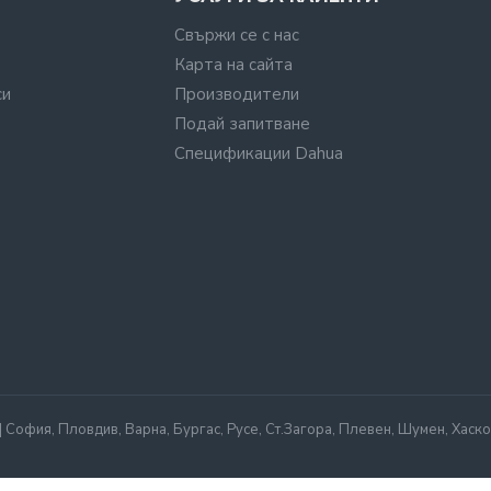
Свържи се с нас
Карта на сайта
си
Производители
Подай запитване
Спецификации Dahua
офия, Пловдив, Варна, Бургас, Русе, Ст.Загора, Плевен, Шумен, Хаско