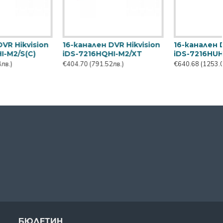
16-канален NVR
16-канален PoC DVR
рекордер Dahua
Hikvision DS-7216HQHI-
NVR4116HS-EI
K2/P/A + 2 IP
€287.28
(561.87лв.)
€417.24
(816.05лв.)
БЮЛЕТИН