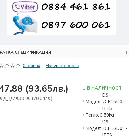
РАТКА СПЕЦИФИКАЦИЯ
0 отзива
-
Напишете отзив
47.88
(93.65лв.)
В НАЛИЧНОСТ
DS-
з ДДС: €39.90
(78.04лв.)
Модел:
2CE16D0T-
ITFS
Тегло:
0.50kg
DS-
Модел:
2CE16D0T-
ITFS