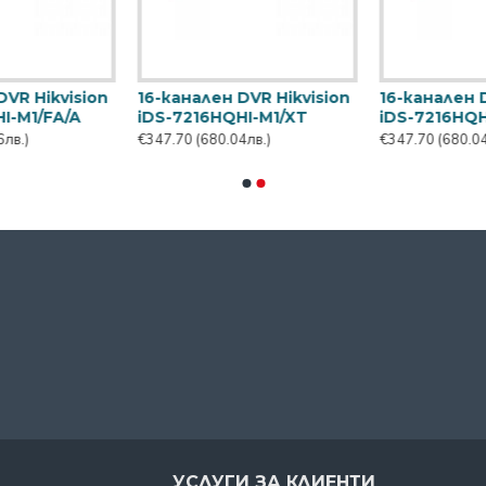
16-канален HD-TVI DVR
16-канален NVR
HiLook by Hikvision DVR-
рекордер Dahua
216Q-M1
NVR4116HS-4KS3
€231.60
(452.97лв.)
€197.22
(385.73лв.)
УСЛУГИ ЗА КЛИЕНТИ