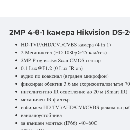
2MP 4-в-1 камера Hikvision DS-
HD-TVI/AHD/CVI/CVBS камера (4 in 1)
2 Мегапиксел (HD 1080p@25 кад/сек)
2MP Progressive Scan CMOS сензор
0.1 Lux@F1.2 (0 Lux IR on)
аудио по коаксиал (вграден микрофон)
фиксиран обектив 3.6 мм (хоризонтален ъгъл 70
интелигентно IR осветление до 20 м (Smart IR)
механичен IR филтър
избираем HD-TVI/AHD/CVI/CVBS режим на ра
вандалоустойчива
за външен монтаж (IP66) -40~60C