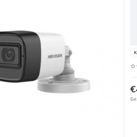
К
€
Бе
%
-11 %