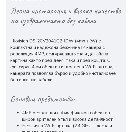
Лесна инсталация и високо качество
на изображението без кабели
Hikvision DS-2CV2041G2-IDW (4mm) (W) е
компактна и надеждна безжична IP камера с
резолюция 4MP, осигуряваща ясна и детайлна
картина както през деня, така и през нощта. С
фиксиран 4 мм обектив и вградена Wi-Fi антена,
камерата позволява бързо и удобно инсталиране
без излишни кабели.
Основни предимства:
4MP резолюция с 4 мм фиксиран обектив –
широк зрителен ъгъл и висока детайлност
Безжична Wi-Fi връзка (2.4 GHz) – лесна и