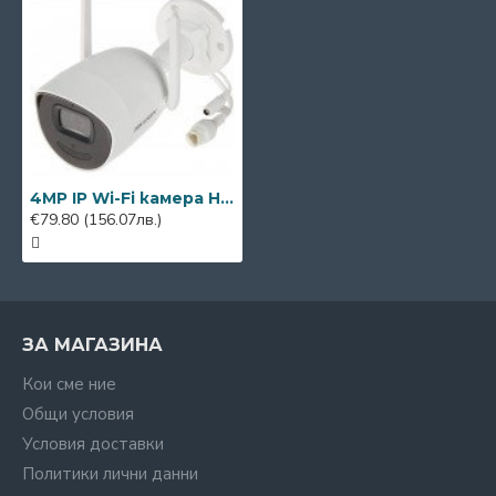
4MP IP Wi-Fi камера Hikvision DS-2CV2041G2-IDW(4mm)(W), IR 30m
€79.80
(156.07лв.)
ЗА МАГАЗИНА
Кои сме ние
Общи условия
Условия доставки
Политики лични данни