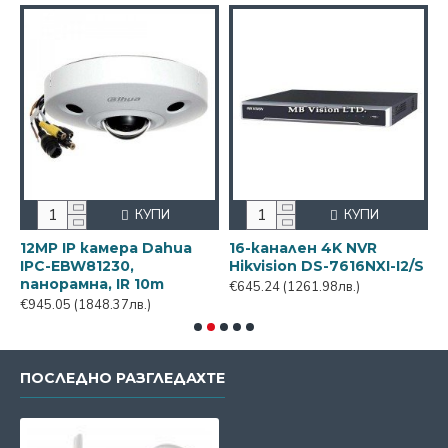
КУПИ
КУПИ
12MP IP камера Dahua
16-канален 4K NVR
1
,
IPC-EBW81230,
Hikvision DS-7616NXI-I2/S
H
панорамна, IR 10m
€645.24
(1261.98лв.)
€
€945.05
(1848.37лв.)
ПОСЛЕДНО РАЗГЛЕДАХТЕ