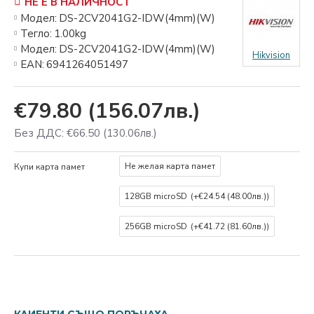
НЕ Е В НАЛИЧНОСТ
Модел:
DS-2CV2041G2-IDW(4mm)(W)
Тегло:
1.00kg
Модел:
DS-2CV2041G2-IDW(4mm)(W)
Hikvision
EAN:
6941264051497
€79.80
(156.07лв.)
Без ДДС: €66.50
(130.06лв.)
Не желая карта памет
Купи карта памет
128GB microSD
(+€24.54
(48.00лв.)
)
256GB microSD
(+€41.72
(81.60лв.)
)