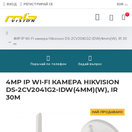
ВХОД
РЕГИСТРИРАЙ СЕ
EUR
0
4MP IP Wi-Fi камера Hikvision DS-2CV2041G2-IDW(4mm)(W), IR 30
m
Поръчай по телефон
Задай въпрос
4MP IP WI-FI КАМЕРА HIKVISION
DS-2CV2041G2-IDW(4MM)(W), IR
30M
НАЙ-ПРОДАВАНО