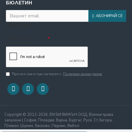
БЮЛЕТИН
АБОНИРАЙ СЕ
CAPTCHA
Въведете кода в
полето по-долу
Прочел съм и съм съгласен с
Политики лични данни
Copyright © 2012-2026, ЕМ БИ ВИЖЪН ООД, Всички права
запазени | София, Пловдив, Варна, Бургас, Русе, Ст.Загора,
Плевен, Шумен, Хасково, Перник, Ямбол