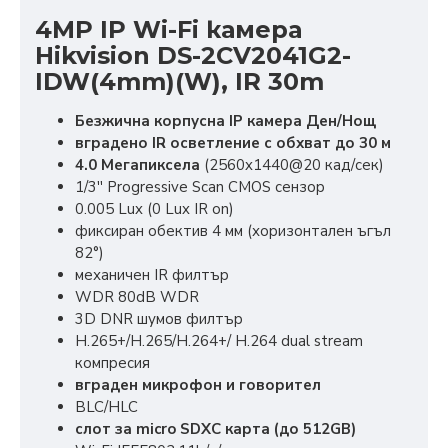
4MP IP Wi-Fi камера
Hikvision DS-2CV2041G2-
IDW(4mm)(W), IR 30m
Безжична корпусна IP камера Ден/Нощ
вградено IR осветление с обхват до 30 м
4.0 Мегапиксела
(2560x1440@20 кад/сек)
1/3'' Progressive Scan CMOS сензор
0.005 Lux (0 Lux IR on)
фиксиран обектив 4 мм (хоризонтален ъгъл
82°)
механичен IR филтър
WDR 80dB WDR
3D DNR шумов филтър
H.265+/H.265/H.264+/ H.264 dual stream
компресия
вграден микрофон и говорител
BLC/HLC
слот за micro SDXC карта (до 512GB)