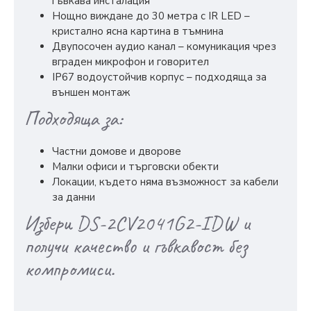
гъвкава инсталация
Нощно виждане до 30 метра с IR LED –
кристално ясна картина в тъмнина
Двупосочен аудио канал – комуникация чрез
вграден микрофон и говорител
IP67 водоустойчив корпус – подходяща за
външен монтаж
Подходяща за:
Частни домове и дворове
Малки офиси и търговски обекти
Локации, където няма възможност за кабели
за данни
Избери DS-2CV2041G2-IDW и
получи качество и гъвкавост без
компромиси.