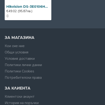
Hikvision DS-3E0106HP-E, 6-портов PoE мрежов комутатор
€49.02
(95.87лв.)
ЗА МАГАЗИНА
Кои сме ние
Общи условия
Условия доставки
Политики лични данни
Политики Cookies
Потребителски права
ЗА КЛИЕНТА
Клиентски акаунт
История на поръчки