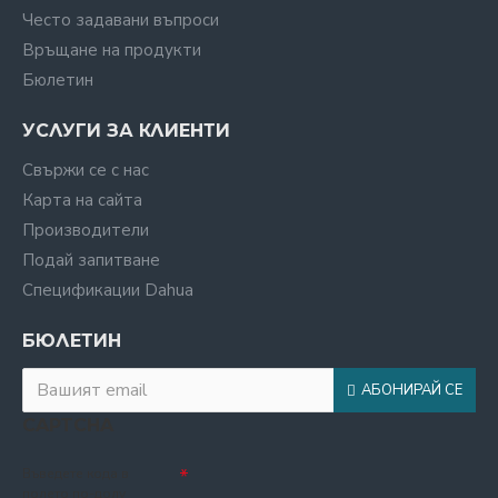
Често задавани въпроси
Връщане на продукти
Бюлетин
УСЛУГИ ЗА КЛИЕНТИ
Свържи се с нас
Карта на сайта
Производители
Подай запитване
Спецификации Dahua
БЮЛЕТИН
АБОНИРАЙ СЕ
CAPTCHA
Въведете кода в
полето по-долу