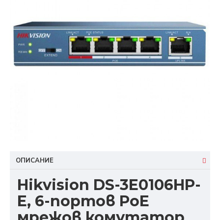
ОПИСАНИЕ
Hikvision DS-3E0106HP-
E, 6-портов PoE
мрежов комутатор