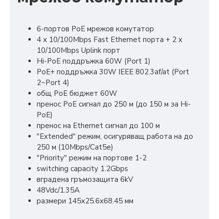
6-портов PoE мрежов комутатор
4 х 10/100Mbps Fast Ethernet порта + 2 x
10/100Mbps Uplink порт
Hi-PoE поддръжка 60W (Port 1)
PoE+ поддръжка 30W IEEE 802.3af/at (Port
2~Port 4)
общ PoE бюджет 60W
пренос PoE сигнал до 250 м (до 150 м за Hi-
PoE)
пренос на Ethernet сигнал до 100 м
"Extended" режим, осигуряващ работа на до
250 м (10Mbps/Cat5e)
"Priority" режим на портове 1-2
switching capacity 1.2Gbps
вградена гръмозащита 6kV
48Vdc/1.35A
размери 145х25.6х68.45 мм