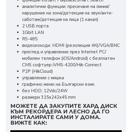
функции Instant Playback/Smart Search
аналитични функции: пресичане на линия/
нарушение на зона/детекция на звук/анти-
саботаж/детекция на лица (1 канал)
2 USB порта
1Gbit LAN
RS-485
видеоизходи: HDMI (резолюция 4К)/VGA/BNC
преглед и управление през Internet PC/
мобилен телефон (iOS/Android) с безплатен
CMS софтуер iVMS-4200/Hik-Connect
P2P (HikCloud)
управлeние с мишка
графично меню на Български език
без HDD; 12Vdc/24W
размери 315х242х45 mm
МОЖЕТЕ ДА ЗАКУПИТЕ ХАРД ДИСК
КЪМ РЕКОРДЕРА И ЛЕСНО ДА ГО
ИНСТАЛИРАТЕ САМИ У ДОМА.
ВИЖТЕ КАК: