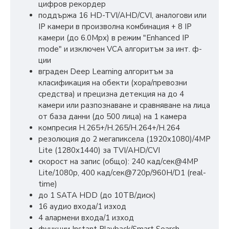
цифров рекордер
поддържа 16 HD-TVI/AHD/CVI, аналогови или
IP камери в произволна комбинация + 8 IP
камери (до 6.0Mpx) в режим "Enhanced IP
mode" и изключен VCA алгоритъм за инт. ф-
ции
вграден Deep Learning алгоритъм за
класификация на обекти (хора/превозни
средства) и прецизна детекция на до 4
камери или разпознаване и сравняване на лица
от база данни (до 500 лица) на 1 камера
компресия H.265+/H.265/H.264+/H.264
резолюция до 2 мегапиксела (1920x1080)/4MP
Lite (1280x1440) за TVI/AHD/CVI
скорост на запис (общо): 240 кад/сек@4MP
Lite/1080p, 400 кад/сек@720p/960H/D1 (real-
time)
до 1 SATA HDD (до 10ТВ/диск)
16 аудио входа/1 изход
4 алармени входа/1 изход