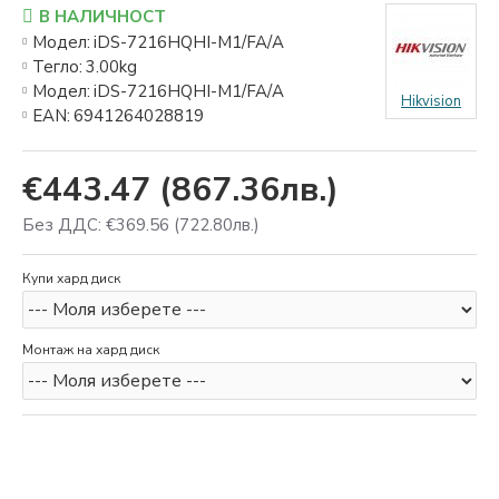
В НАЛИЧНОСТ
Модел:
iDS-7216HQHI-M1/FA/A
Тегло:
3.00kg
Модел:
iDS-7216HQHI-M1/FA/A
Hikvision
EAN:
6941264028819
€443.47
(867.36лв.)
Без ДДС: €369.56
(722.80лв.)
Купи хард диск
Монтаж на хард диск