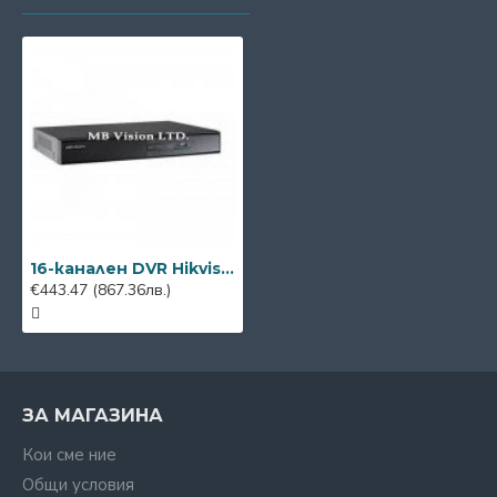
16-канален DVR Hikvision iDS-7216HQHI-M1/FA/A
€443.47
(867.36лв.)
ЗА МАГАЗИНА
Кои сме ние
Общи условия