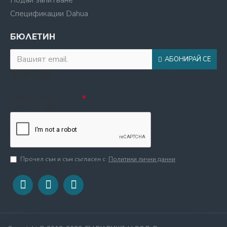
Подай запитване
Спецификации Dahua
БЮЛЕТИН
АБОНИРАЙ СЕ
CAPTCHA
Въведете кода в
полето по-долу
Прочел съм и съм съгласен с
Политики лични данни