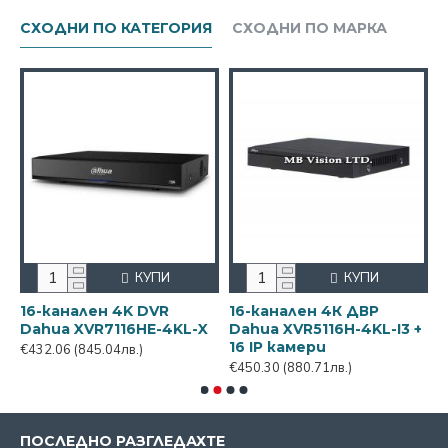
СХОДНИ ПО КАТЕГОРИЯ
СХОДНИ ПО МАРКА
КУПИ
КУПИ
16-канален 4K DVR
16-канален 4К ДВР
1
Dahua XVR7116HE-4KL-X
Dahua XVR5116H-4KL-I3 +
D
16 IP камери
+
€432.06
(845.04лв.)
€450.30
(880.71лв.)
€
ПОСЛЕДНО РАЗГЛЕДАХТЕ