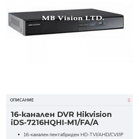
ОПИСАНИЕ
16-канален DVR Hikvision
iDS-7216HQHI-M1/FA/A
16-канален пентабриден HD-TVI/AHD/CVI/IP