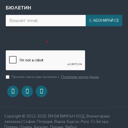
БЮЛЕТИН
АБОНИРАЙ СЕ
CAPTCHA
Въведете кода в
полето по-долу
Прочел съм и съм съгласен с
Политики лични данни
Copyright © 2012-2026, ЕМ БИ ВИЖЪН ООД, Всички права
запазени | София, Пловдив, Варна, Бургас, Русе, Ст.Загора,
Плевен, Шумен, Хасково, Перник, Ямбол