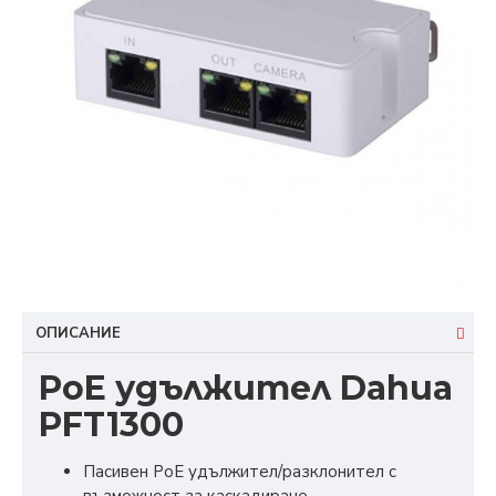
ОПИСАНИЕ
PoE удължител Dahua
PFT1300
Пасивен РoЕ удължител/разклонител с