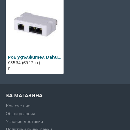
PoE удължител Dahua PFT1300
€35.34
(69.12лв.)
ЗА МАГАЗИНА
Кои сме ние
Общи условия
Условия доставки
Политики лични данни