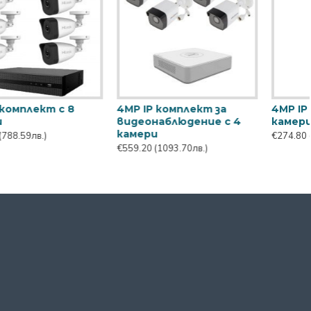
 6
4MP IP комплект с 8
5MP комплект Hikv
камери
HiLook с 8 камери
€854.40
(1671.05лв.)
€548.40
(1072.57лв.)