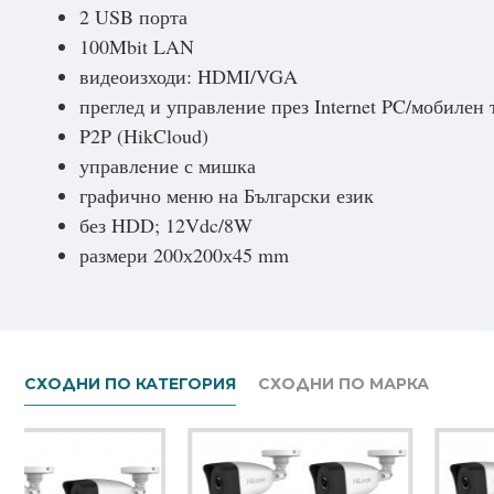
2 USB порта
100Mbit LAN
видеоизходи: HDMI/VGA
преглед и управление през Internet PC/мобилен
P2P (HikCloud)
управлeние с мишка
графично меню на Български език
без HDD; 12Vdc/8W
размери 200х200х45 mm
СХОДНИ ПО КАТЕГОРИЯ
СХОДНИ ПО МАРКА