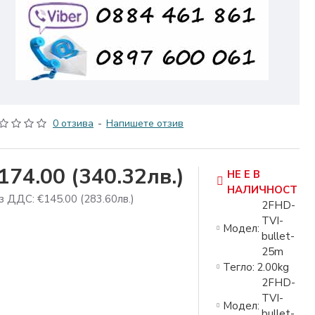
0 отзива
-
Напишете отзив
174.00
(340.32лв.)
НЕ Е В
НАЛИЧНОСТ
з ДДС: €145.00
(283.60лв.)
2FHD-
TVI-
Модел:
bullet-
25m
Тегло:
2.00kg
2FHD-
TVI-
Модел:
bullet-