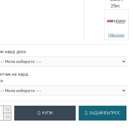
25m
Hikvision
пи хард диск
нтаж на хард
ск
КУПИ
ЗАДАЙ ВЪПРОС