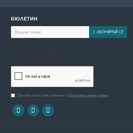
БЮЛЕТИН
АБОНИРАЙ СЕ
CAPTCHA
Въведете кода в
полето по-долу
Прочел съм и съм съгласен с
Политики лични данни