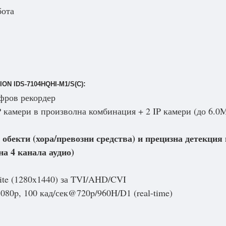
бота
:
ION IDS-7104HQHI-M1/S(С)
фров рекордер
камери в произволна комбинация + 2 IP камери (до 6.0
обекти (хора/превозни средства) и прецизна детекция 
на 4 канала аудио)
ite (1280x1440) за TVI/AHD/CVI
080p, 100 кад/сек@720p/960H/D1 (real-time)