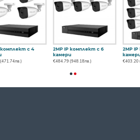
 3
4MP IP комплект с 4
4MP IP комплект с
камери
камери
€466.80
(912.98лв.)
€662.40
(1295.54лв.)