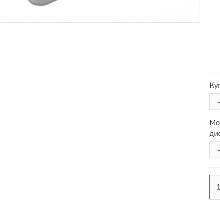
4
06
18
41
24
дни
часа
мин
сек
Ку
IP
Wi-Fi видео домофон с аудио
Ezviz CS-DP2
..
€170.40
(333.27лв.)
€152.28
Мо
(297.83лв.)
ди
Без ДДС:€126.90
(248.19лв.)