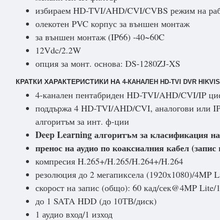
избираем HD-TVI/AHD/CVI/CVBS режим на ра
олекотен PVC корпус за външен монтаж
за външен монтаж (IP66) -40~60C
12Vdc/2.2W
опция за монт. основа: DS-1280ZJ-XS
КРАТКИ ХАРАКТЕРИСТИКИ НА
4-КАНАЛЕН HD-TVI DVR HIKVIS
4-канален пентабриден HD-TVI/AHD/CVI/IP ци
поддържа 4 HD-TVI/AHD/CVI, аналогови или IP 
алгоритъм за инт. ф-ции
Deep Learning алгоритъм за класификация на 
пренос на аудио по коаксиалния кабел (запис 
компресия H.265+/H.265/H.264+/H.264
резолюция до 2 мегапиксела (1920x1080)/4MP L
скорост на запис (общо): 60 кад/сек@4MP Lite/1
до 1 SATA HDD (до 10ТВ/диск)
1 аудио вход/1 изход