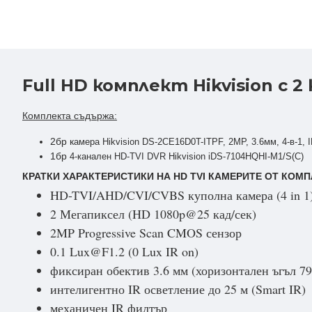
Full HD комплект Hikvision с 2
Комплекта съдържа:
2бр к
амера Hikvision DS-2CE16D0T-ITPF, 2MP, 3.6мм, 4-в-1, 
1бр
4-канален HD-TVI DVR Hikvision iDS-7104HQHI-M1/S(С)
КРАТКИ ХАРАКТЕРИСТИКИ НА HD TVI КАМЕРИТЕ ОТ КОМ
HD-TVI/AHD/CVI/CVBS куполна камера (4 in 1
2 Мегапиксел (HD 1080p@25 кад/сек)
2MP Progressive Scan CMOS сензор
0.1 Lux@F1.2 (0 Lux IR on)
фиксиран обектив 3.6 мм (хоризонтален ъгъл 79
интелигентно IR осветление до 25 м (Smart IR)
механичен IR филтър