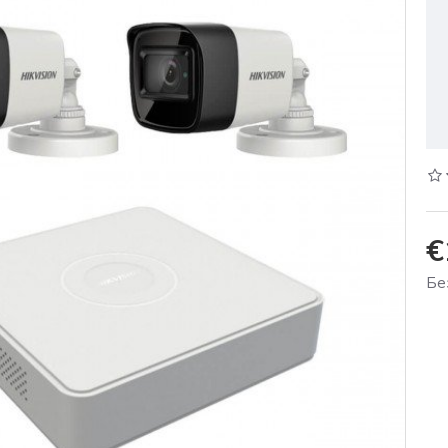
€
Бе
 %
-11 %