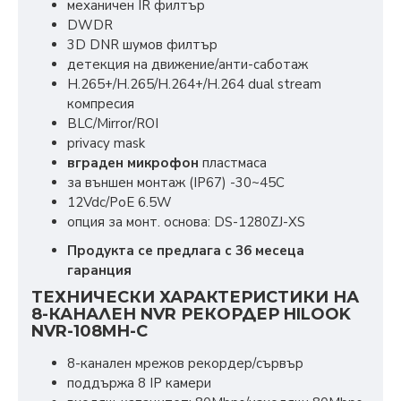
механичен IR филтър
DWDR
3D DNR шумов филтър
детекция на движение/анти-саботаж
H.265+/H.265/H.264+/H.264 dual stream
компресия
BLC/Mirror/ROI
privacy mask
вграден микрофон
пластмаса
за външен монтаж (IP67) -30~45C
12Vdc/PoE 6.5W
опция за монт. основа: DS-1280ZJ-XS
Продукта се предлага с 36 месеца
гаранция
ТЕХНИЧЕСКИ ХАРАКТЕРИСТИКИ НА
8-КАНАЛЕН NVR РЕКОРДЕР HILOOK
NVR-108MH-C
8-канален мрежов рекордер/сървър
поддържа 8 IP камери