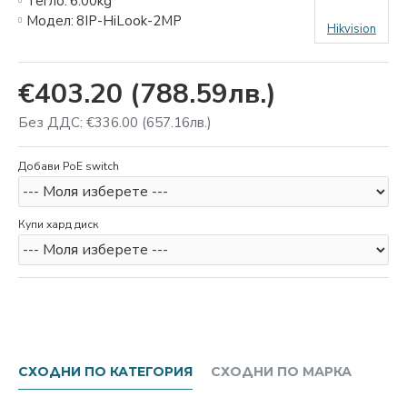
Тегло:
6.00kg
Модел:
8IP-HiLook-2MP
Hikvision
€403.20
(788.59лв.)
Без ДДС: €336.00
(657.16лв.)
Добави PoE switch
Купи хард диск
СХОДНИ ПО КАТЕГОРИЯ
СХОДНИ ПО МАРКА