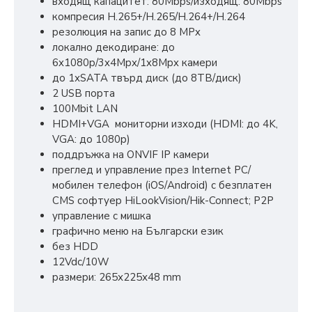
входящ капацитет: 80Mbps/изходящ: 80Mbps
компресия H.265+/H.265/H.264+/H.264
резолюция на запис до 8 MPx
локално декодиране: до
6x1080p/3x4Mpx/1x8Mpx камери
до 1хSATA твърд диск (до 8ТВ/диск)
2 USB порта
100Mbit LAN
HDMI+VGA мониторни изходи (HDMI: до 4K,
VGA: до 1080р)
поддръжка на ONVIF IP камери
преглед и управление през Internet PC/
мобилен телефон (iOS/Android) с безплатен
CMS софтуер HiLookVision/Hik-Connect; P2P
управлeние с мишка
графично меню на Български език
без HDD
12Vdc/10W
размери: 265х225х48 mm