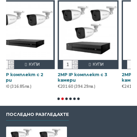
КУПИ
КУПИ
 3
2MP IP комплект с 4
2MP IP комплект с 6
камери
камери
€241.20
(471.74лв.)
€484.79
(948.18лв.)
ПОСЛЕДНО РАЗГЛЕДАХТЕ