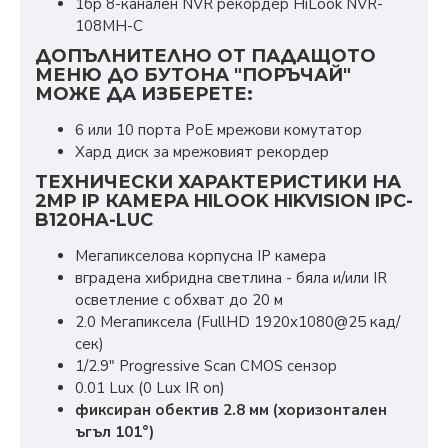
1бр 8-канален NVR рекордер HiLook NVR-
108MH-C
ДОПЪЛНИТЕЛНО ОТ ПАДАЩОТО
МЕНЮ ДО БУТОНА "ПОРЪЧАЙ"
МОЖЕ ДА ИЗБЕРЕТЕ:
6 или 10 порта PoE мрежови комутатор
Хард диск за мрежовият рекордер
ТЕХНИЧЕСКИ ХАРАКТЕРИСТИКИ НА
2MP IP КАМЕРА HILOOK HIKVISION IPC-
B120HA-LUC
Мегапикселова корпусна IP камера
вградена хибридна светлина - бяла и/или IR
осветление с обхват до 20 м
2.0 Мегапиксела (FullHD 1920x1080@25 кад/
сек)
1/2.9" Progressive Scan CMOS сензор
0.01 Lux (0 Lux IR on)
фиксиран обектив 2.8 мм (хоризонтален
ъгъл 101°)