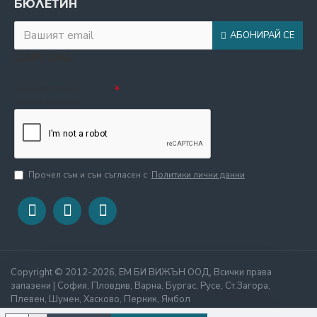
БЮЛЕТИН
АБОНИРАЙ СЕ
CAPTCHA
Въведете кода в
полето по-долу
Прочел съм и съм съгласен с
Политики лични данни
Copyright © 2012-2026, ЕМ БИ ВИЖЪН ООД, Всички права
запазени | София, Пловдив, Варна, Бургас, Русе, Ст.Загора,
Плевен, Шумен, Хасково, Перник, Ямбол