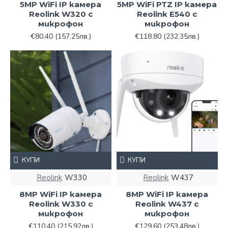
5MP WiFi IP камера
5MP WiFi PTZ IP камера
Reolink W320 с
Reolink E540 с
микрофон
микрофон
€80.40
(157.25лв.)
€118.80
(232.35лв.)
КУПИ
КУПИ
Reolink
W330
Reolink
W437
8MP WiFi IP камера
8MP WiFi IP камера
Reolink W330 с
Reolink W437 с
микрофон
микрофон
€110.40
(215.92лв.)
€129.60
(253.48лв.)