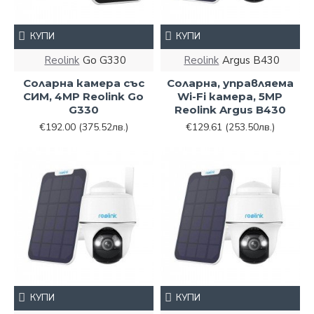
КУПИ
КУПИ
Reolink
Go G330
Reolink
Argus B430
Соларна камера със
Соларна, управляема
СИМ, 4MP Reolink Go
Wi-Fi камера, 5MP
G330
Reolink Argus B430
€192.00
(375.52лв.)
€129.61
(253.50лв.)
КУПИ
КУПИ