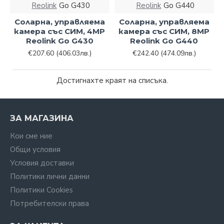
Reolink
Go G430
Reolink
Go G440
Соларна, управляема
Соларна, управляема
камера със СИМ, 4MP
камера със СИМ, 8MP
Reolink Go G430
Reolink Go G440
€207.60
(406.03лв.)
€242.40
(474.09лв.)
Достигнахте краят на списъка.
ЗА МАГАЗИНА
Кои сме ние
Общи условия
Условия доставки
Политики лични данни
Политики Cookies
Потребителски права