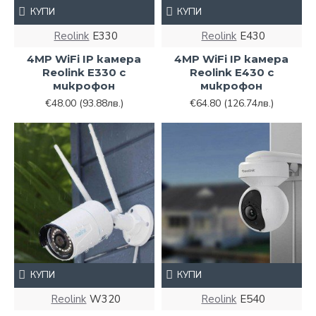
КУПИ
КУПИ
Reolink
E330
Reolink
E430
4MP WiFi IP камера
4MP WiFi IP камера
Reolink E330 с
Reolink E430 с
микрофон
микрофон
€48.00
(93.88лв.)
€64.80
(126.74лв.)
КУПИ
КУПИ
Reolink
W320
Reolink
E540