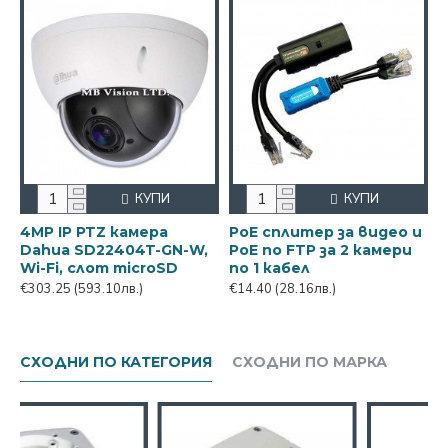
КУПИ
КУПИ
4MP IP PTZ камера
PoE сплитер за видео и
Dahua SD22404T-GN-W,
PoE по FTP за 2 камери
Wi-Fi, слот microSD
по 1 кабел
€303.25
(593.10лв.)
€14.40
(28.16лв.)
СХОДНИ ПО КАТЕГОРИЯ
СХОДНИ ПО МАРКА