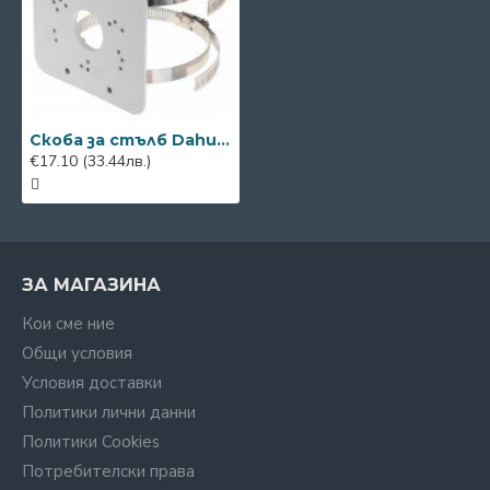
Скоба за стълб Dahua PFA152-E
€17.10
(33.44лв.)
ЗА МАГАЗИНА
Кои сме ние
Общи условия
Условия доставки
Политики лични данни
Политики Cookies
Потребителски права