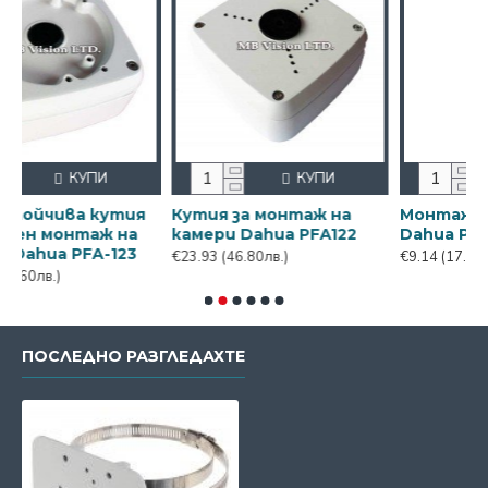
КУПИ
КУПИ
а
Монтажен адаптер
Монтажна кутия Dahu
2
Dahua PFA110
PFA120
€9.14
(17.88лв.)
€20.52
(40.13лв.)
ПОСЛЕДНО РАЗГЛЕДАХТЕ