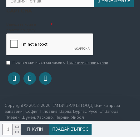
АБОНИРАЙ СЕ
CAPTCHA
Въведете кода в
полето по-долу
Прочел съм и съм съгласен с
Политики лични данни
Copyright © 2012-2026, ЕМ БИ ВИЖЪН ООД, Всички права
запазени | София, Пловдив, Варна, Бургас, Русе, Ст.Загора,
Плевен, Шумен, Хасково, Перник, Ямбол
КУПИ
ЗАДАЙ ВЪПРОС