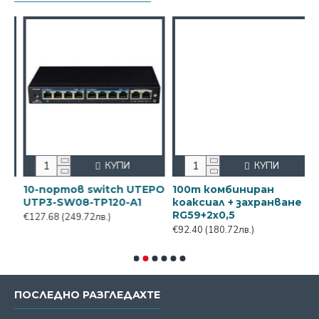
КУПИ
КУПИ
10-портов switch UTEPO
100m комбиниран
1
UTP3-SW08-TP120-A1
коаксиал + захранване
RG59+2x0,5
T
€127.68
(249.72лв.)
€92.40
(180.72лв.)
€
ПОСЛЕДНО РАЗГЛЕДАХТЕ