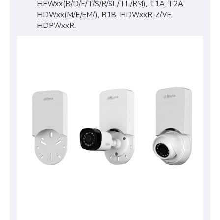
HFWxx(B/D/E/T/S/R/SL/TL/RM), T1A, T2A,
HDWxx(M/E/EM/), B1B, HDWxxR-Z/VF,
HDPWxxR.