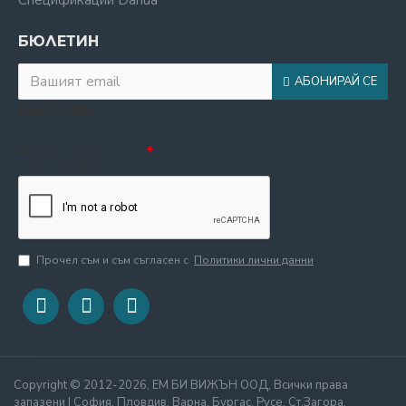
Спецификации Dahua
БЮЛЕТИН
АБОНИРАЙ СЕ
CAPTCHA
Въведете кода в
полето по-долу
Прочел съм и съм съгласен с
Политики лични данни
Copyright © 2012-2026, ЕМ БИ ВИЖЪН ООД, Всички права
запазени | София, Пловдив, Варна, Бургас, Русе, Ст.Загора,