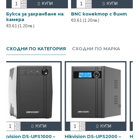
КУПИ
КУПИ
Букса за захранване на
BNC конектор с винт
камера
€0.61
(1.20лв.)
€0.61
(1.20лв.)
СХОДНИ ПО КАТЕГОРИЯ
СХОДНИ ПО МАРКА
ПИ
КУПИ
КУПИ
2000 –
Hikvision DS-UPS3000 –
Hikvision DS-UPS600 