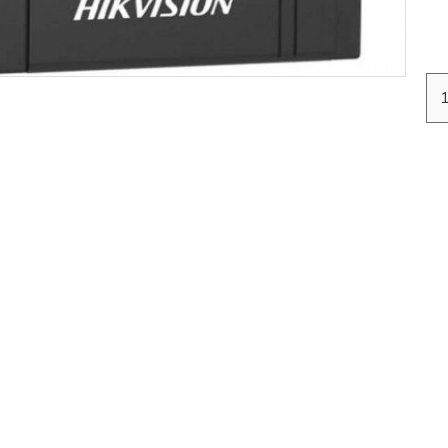
03
12
58
59
дни
часа
мин
сек
IP
Wi-Fi видео домофон с аудио
Ezviz CS-DP2
..
€170.40
(333.27лв.)
€152.28
(297.83лв.)
Без ДДС:€126.90
(248.19лв.)