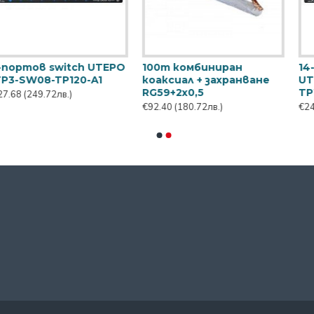
Access point модул
Access point модул
h с
2.4Ghz + 5Ghz Wi-Tek WI-
2.4Ghz Wi-Tek WI-AP2
AP215
Lite
€93.48
(182.83лв.)
€44.40
(86.84лв.)