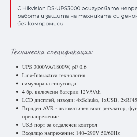
С Hikvision DS-UPS3000 осигурявате неп
работа и защита на техниката си дено
без компромиси.
Техническа спецификация:
UPS 3000VA/1800W, pF 0.6
Line-Interactive технология
симулирана синусоида
4 бр. включени батерии 12V/9Ah
LCD дисплей, изводи: 4xSchuko, 1xUSB, 2xRJ4
Вграден AVR - автоматичен волт регулатор, фун
пренапрежение
USB порт за отдалечен контрол
Входящо напрежение: 140~290V 50/60Hz