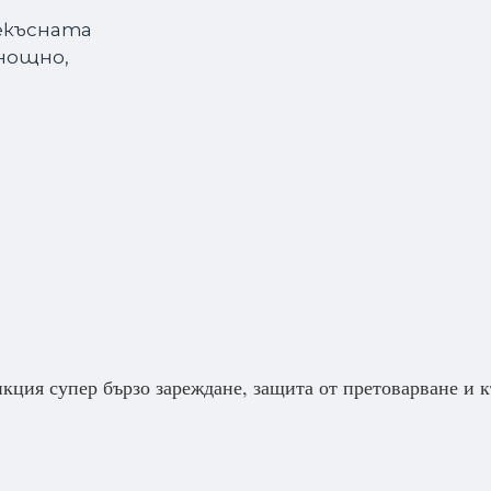
рекъсната
нощно,
5
кция супер бързо зареждане, защита от претоварване и к