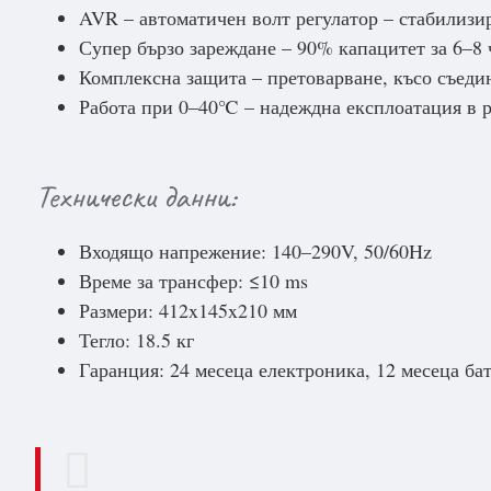
AVR – автоматичен волт регулатор – стабилизи
Супер бързо зареждане – 90% капацитет за 6–8 
Комплексна защита – претоварване, късо съед
Работа при 0–40℃ – надеждна експлоатация в 
Технически данни:
Входящо напрежение: 140–290V, 50/60Hz
Време за трансфер: ≤10 ms
Размери: 412x145x210 мм
Тегло: 18.5 кг
Гаранция: 24 месеца електроника, 12 месеца ба