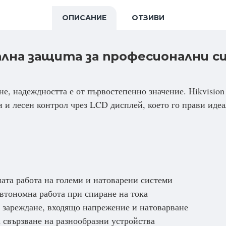
ОПИСАНИЕ
ОТЗИВИ
мална защита за професионални 
не, надеждността е от първостепенно значение. Hikvisio
и лесен контрол чрез LCD дисплей, което го прави идеа
та работа на големи и натоварени системи
втономна работа при спиране на тока
а зареждане, входящо напрежение и натоварване
 свързване на разнообразни устройства