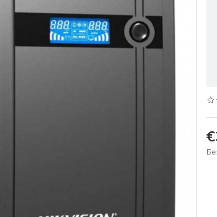
€
Бе
%
-11 %