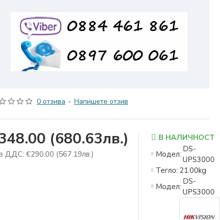
0 отзива
-
Напишете отзив
348.00
(680.63лв.)
В НАЛИЧНОСТ
DS-
з ДДС: €290.00
(567.19лв.)
Модел:
UPS3000
Тегло:
21.00kg
DS-
Модел:
UPS3000