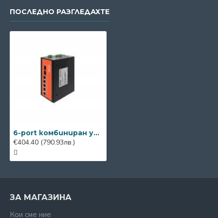
ПОСЛЕДНО РАЗГЛЕДАХТЕ
6-port комбиниран управляем PoE switch с UPS Wi-Tek WI-PMS306GF-UPS-I
€404.40
(790.93лв.)
ЗА МАГАЗИНА
Кои сме ние