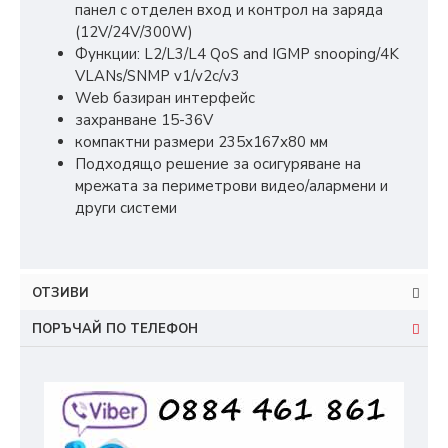
панел с отделен вход и контрол на заряда
(12V/24V/300W)
Функции: L2/L3/L4 QoS and IGMP snooping/4K
VLANs/SNMP v1/v2c/v3
Web базиран интерфейс
захранване 15-36V
компактни размери 235х167х80 мм
Подходящо решение за осигуряване на
мрежата за периметрови видео/алармени и
други системи
ОТЗИВИ
ПОРЪЧАЙ ПО ТЕЛЕФОН