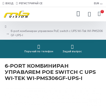
ВХОД
РЕГИСТРИРАЙ СЕ
EUR
0
6-port комбиниран управляем PoE switch с UPS Wi-Tek WI-PMS306
GF-UPS-I
Поръчай по телефон
Задай въпрос
6-PORT КОМБИНИРАН
УПРАВЛЯЕМ POE SWITCH С UPS
WI-TEK WI-PMS306GF-UPS-I