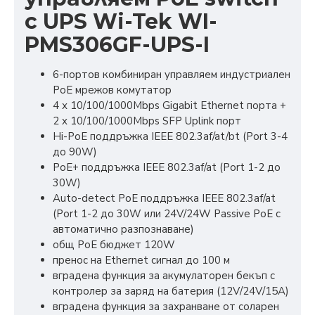
с UPS Wi-Tek WI-
PMS306GF-UPS-I
6-портов комбиниран управляем индустриален
PoE мрежов комутатор
4 х 10/100/1000Mbps Gigabit Ethernet порта +
2 x 10/100/1000Mbps SFP Uplink порт
Hi-PoE поддръжка IEEE 802.3af/at/bt (Port 3-4
до 90W)
PoE+ поддръжка IEEE 802.3af/at (Port 1-2 до
30W)
Auto-detect PoE поддръжка IEEE 802.3af/at
(Port 1-2 до 30W или 24V/24W Passive PoE с
автоматично разпознаване)
общ PoE бюджет 120W
пренос на Ethernet сигнал до 100 м
вградена функция за акумулаторен бекъп с
контролер за заряд на батерия (12V/24V/15A)
вградена функция за захранване от соларен