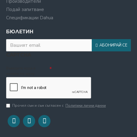
Производители
Подай запитване
Спецификации Dahua
БЮЛЕТИН
АБОНИРАЙ СЕ
CAPTCHA
Въведете кода в
полето по-долу
Прочел съм и съм съгласен с
Политики лични данни