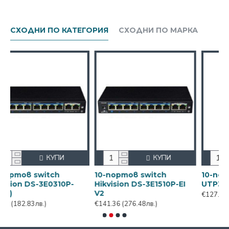
СХОДНИ ПО КАТЕГОРИЯ
СХОДНИ ПО МАРКА
И
КУПИ
КУПИ
10-портов switch UTEPO
100m комбиниран
0P-EI
UTP3-SW08-TP120-A1
коаксиал + захранван
RG59+2x0,5
€127.68
(249.72лв.)
€92.40
(180.72лв.)