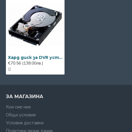
Хард диск за DVR устройство
€70.56
(138.00лв.)
ЗА МАГАЗИНА
Кои сме ние
Общи условия
Условия доставки
Политики лични данни