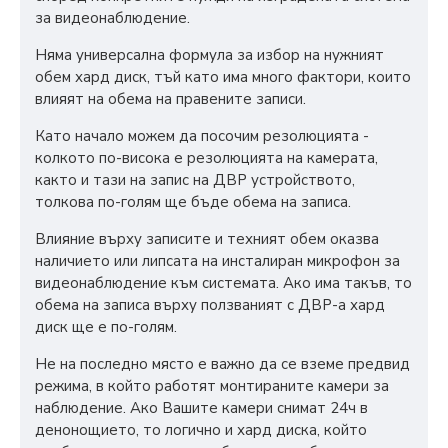
за видеонаблюдение.
Няма универсална формула за избор на нужният
обем хард диск, тъй като има много фактори, които
влияят на обема на правените записи.
Като начало можем да посочим резолюцията -
колкото по-висока е резолюцията на камерата,
както и тази на запис на ДВР устройството,
толкова по-голям ще бъде обема на записа.
Влияние върху записите и техният обем оказва
наличието или липсата на инсталиран микрофон за
видеонаблюдение към системата. Ако има такъв, то
обема на записа върху ползваният с ДВР-а хард
диск ще е по-голям.
Не на последно място е важно да се вземе предвид
режима, в който работят монтираните камери за
наблюдение. Ако Вашите камери снимат 24ч в
денонощието, то логично и хард диска, който