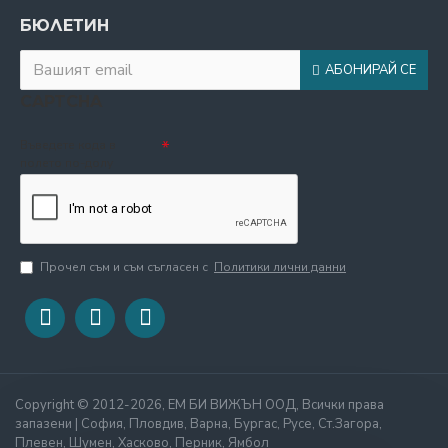
БЮЛЕТИН
АБОНИРАЙ СЕ
CAPTCHA
Въведете кода в
полето по-долу
Прочел съм и съм съгласен с
Политики лични данни
Copyright © 2012-2026, ЕМ БИ ВИЖЪН ООД, Всички права
запазени | София, Пловдив, Варна, Бургас, Русе, Ст.Загора,
Плевен, Шумен, Хасково, Перник, Ямбол