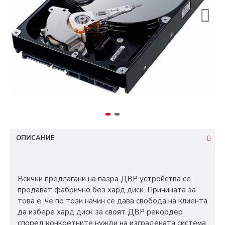
ОПИСАНИЕ
Всички предлагани на пазра ДВР устройства се
продават фабрично без хард диск. Причината за
това е, че по този начин се дава свобода на клиента
да избере хард диск за своят ДВР рекордер
според конкретните нужди на изградената система