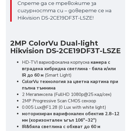
Спрете да се тревожите за
сигурността си – доверете се на
Hikvision DS-2CE19DF3T-LSZE!
2MP ColorVu Dual-light
Hikvision DS-2CE19DF3T-LSZE
HD-TVI вариофокална корпусна
камера с
вградена хибридна светлина - бяла и/или
IR до 60 м
(Smart Light)
ColorVu технология за цветна картина при
пълна тъмнина
2 Мегапиксела (FullHD 1080p@25 кад/сек)
2MP Progressive Scan CMOS сензор
0.005 Lux@F1.28 (0 Lux with white light)
моторизиран варифокален обектив 2.8~12
мм (хоризонтален ъгъл 106°~32°)
IR&бяла светлина с обхват до 60 м