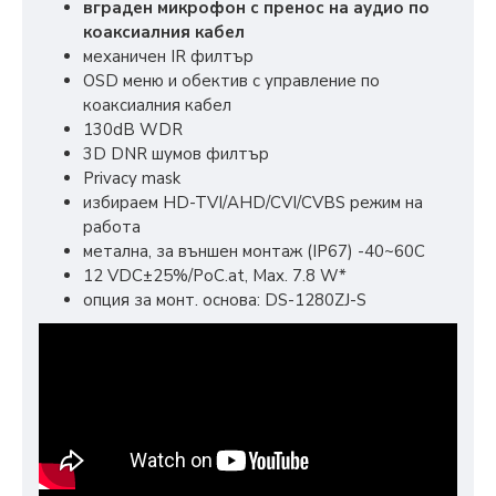
вграден микрофон с пренос на аудио по
коаксиалния кабел
механичен IR филтър
OSD меню и обектив с управление по
коаксиалния кабел
130dB WDR
3D DNR шумов филтър
Privacy mask
избираем HD-TVI/AHD/CVI/CVBS режим на
работа
метална, за външен монтаж (IP67) -40~60C
12 VDC±25%/PoC.at, Max. 7.8 W*
опция за монт. основа: DS-1280ZJ-S