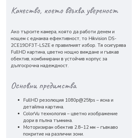
Качество, което вдъхва увереност
Ако търсите камера, която да работи денем и
нощем с еднаква ефективност, то Hikvision DS-
2CE19DF3T-LSZE е правилният избор. Тя осигурява
FullHD картина, цветно нощно виждане и гъвкав
обектив, комбинирани в устойчив корпус за
дългосрочна надеждност.
Основни предимства
FullHD резолюция 1080p@25fps – ясна и
детайлна картина.
ColorVu технология – цветно изображение
дори в пълна тъмнина.
Моторизиран обектив 2.8–12 мм – гъвкаво
покритие на различни зони.