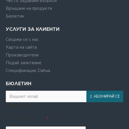
Често задавани въпроси
Връщане на продукти
Бюлетин
УСЛУГИ ЗА КЛИЕНТИ
Свържи се с нас
Карта на сайта
Производители
Подай запитване
Спецификации Dahua
БЮЛЕТИН
АБОНИРАЙ СЕ
CAPTCHA
Въведете кода в
полето по-долу