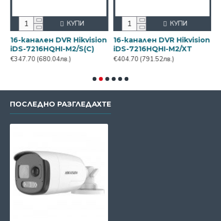
КУПИ
КУПИ
n
16-канален DVR Hikvision
16-канален DVR Hikvision
1
iDS-7216HQHI-M2/S(C)
iDS-7216HQHI-M2/XT
i
€347.70
(680.04лв.)
€404.70
(791.52лв.)
€
ПОСЛЕДНО РАЗГЛЕДАХТЕ