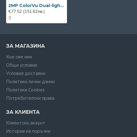
2MP ColorVu Dual-light Hikvision DS-2CE12DF3T-LFS
€77.52
(151.62лв.)
ЗА МАГАЗИНА
Кои сме ние
Общи условия
Условия доставки
Политики лични данни
Политики Cookies
Потребителски права
ЗА КЛИЕНТА
Клиентски акаунт
История на поръчки