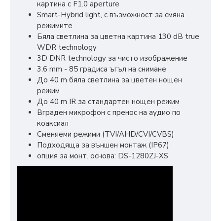
картина с F1.0 aperture
Smart-Hybrid light, с възможност за смяна
режимите
Бяла светлина за цветна картина 130 dB true
WDR technology
3D DNR technology за чисто изображение
3.6 mm - 85 градиса ъгъл на снимане
До 40 m бяла светлина за цветен нощен
режим
До 40 m IR за стандартен нощен режим
Вграден микрофон с пренос на аудио по
коаксиал
Сменяеми режими (TVI/AHD/CVI/CVBS)
Подходяща за външен монтаж (IP67)
опция за монт. основа: DS-1280ZJ-XS