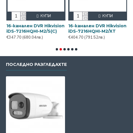
КУПИ
КУПИ
n
16-канален DVR Hikvision
16-канален DVR Hikvision
1
iDS-7216HQHI-M2/S(C)
iDS-7216HQHI-M2/XT
i
€347.70
(680.04лв.)
€404.70
(791.52лв.)
€
ПОСЛЕДНО РАЗГЛЕДАХТЕ