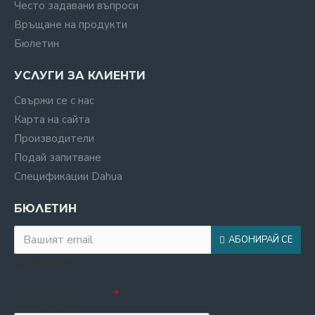
Често задавани въпроси
Връщане на продукти
Бюлетин
УСЛУГИ ЗА КЛИЕНТИ
Свържи се с нас
Карта на сайта
Производители
Подай запитване
Спецификации Dahua
БЮЛЕТИН
АБОНИРАЙ СЕ
CAPTCHA
Въведете кода в
полето по-долу