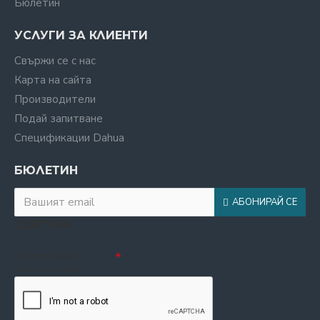
Бюлетин
УСЛУГИ ЗА КЛИЕНТИ
Свържи се с нас
Карта на сайта
Производители
Подай запитване
Спецификации Dahua
БЮЛЕТИН
АБОНИРАЙ СЕ
CAPTCHA
Въведете кода в
полето по-долу