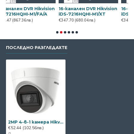
ikvision
16-канален DVR Hikvision
16-канален DVR Hikvi
/XT
iDS-7216HQHI-M2/S(C)
iDS-7216HQHI-M2/XT
€347.70
(680.04лв.)
€404.70
(791.52лв.)
ПОСЛЕДНО РАЗГЛЕДАХТЕ
2MP 4-в-1 камера Hikvision DS-2CE78D0T-IT3FS, EXIR IR 40м, 3.6мм
€52.44
(102.56лв.)