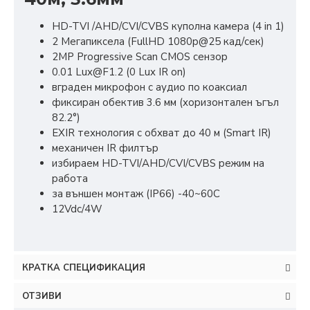
HD-TVI /AHD/CVI/CVBS куполна камера (4 in 1)
2 Мегапиксела (FullHD 1080p@25 кад/сек)
2MP Progressive Scan CMOS сензор
0.01 Lux@F1.2 (0 Lux IR on)
вграден микрофон с аудио по коаксиал
фиксиран обектив 3.6 мм (хоризонтален ъгъл
82.2°)
EXIR технология с обхват до 40 м (Smart IR)
механичен IR филтър
избираем HD-TVI/AHD/CVI/CVBS режим на
работа
за външен монтаж (IP66) -40~60C
12Vdc/4W
КРАТКА СПЕЦИФИКАЦИЯ
ОТЗИВИ