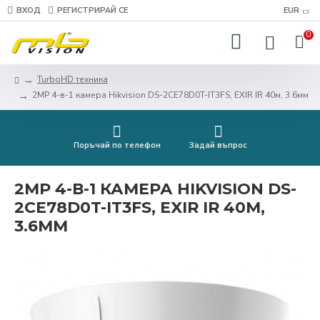
ВХОД
РЕГИСТРИРАЙ СЕ
EUR
0
TurboHD техника
2MP 4-в-1 камера Hikvision DS-2CE78D0T-IT3FS, EXIR IR 40м, 3.6мм
Поръчай по телефон
Задай въпрос
2MP 4-В-1 КАМЕРА HIKVISION DS-
2CE78D0T-IT3FS, EXIR IR 40М,
3.6ММ