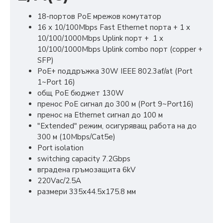
18-портов PoE мрежов комутатор
16 х 10/100Mbps Fast Ethernet порта + 1 x
10/100/1000Mbps Uplink порт + 1 x
10/100/1000Mbps Uplink combo порт (copper +
SFP)
PoE+ поддръжка 30W IEEE 802.3af/at (Port
1~Port 16)
общ PoE бюджет 130W
пренос PoE сигнал до 300 м (Port 9~Port16)
пренос на Ethernet сигнал до 100 м
"Extended" режим, осигуряващ работа на до
300 м (10Mbps/Cat5e)
Port isolation
switching capacity 7.2Gbps
вградена гръмозащита 6kV
220Vаc/2.5A
размери 335х44.5х175.8 мм