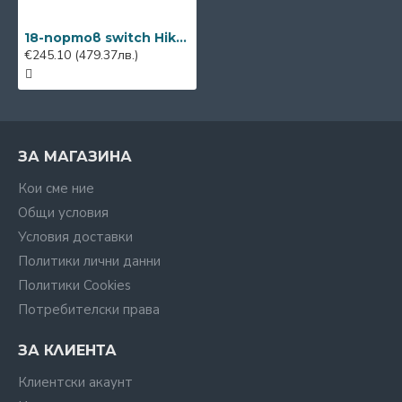
18-портов switch Hikvision DS-3E0318P-E/M(C)
€245.10
(479.37лв.)
ЗА МАГАЗИНА
Кои сме ние
Общи условия
Условия доставки
Политики лични данни
Политики Cookies
Потребителски права
ЗА КЛИЕНТА
Клиентски акаунт