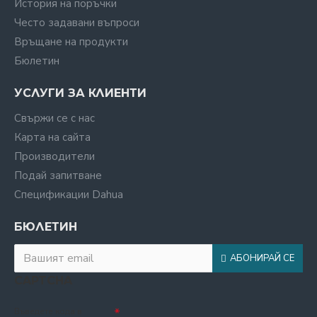
История на поръчки
Често задавани въпроси
Връщане на продукти
Бюлетин
УСЛУГИ ЗА КЛИЕНТИ
Свържи се с нас
Карта на сайта
Производители
Подай запитване
Спецификации Dahua
БЮЛЕТИН
АБОНИРАЙ СЕ
CAPTCHA
Въведете кода в