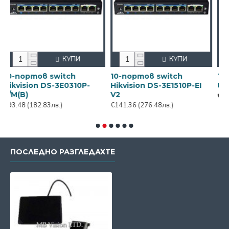
КУПИ
КУПИ
ортов switch
10-портов switch
10-порт
ision DS-3E0310P-
Hikvision DS-3E1510P-EI
UTP3-SW
B)
V2
€127.68
(2
48
(182.83лв.)
€141.36
(276.48лв.)
ПОСЛЕДНО РАЗГЛЕДАХТЕ