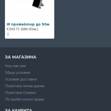
IR прожектор до 90м
€349.72
(684.00лв.)
ЗА МАГАЗИНА
Кои сме ние
Общи условия
Условия доставки
Политики лични данни
Политики Cookies
Потребителски права
ЗА КЛИЕНТА