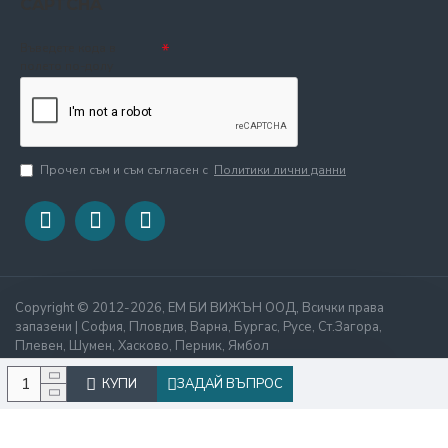
CAPTCHA
Въведете кода в
полето по-долу
Прочел съм и съм съгласен с
Политики лични данни
Copyright © 2012-2026, ЕМ БИ ВИЖЪН ООД, Всички права
запазени | София, Пловдив, Варна, Бургас, Русе, Ст.Загора,
Плевен, Шумен, Хасково, Перник, Ямбол
КУПИ
ЗАДАЙ ВЪПРОС