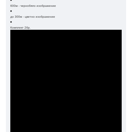
600м - чернобяло изображение
до 300м - цветно изображение
Комплект 2бр.