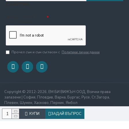
CAPTCHA
Въведете кода в
полето по-долу
Прочел съм и съм съгласен с
Политики лични данни
Copyright © 2012-2026, ЕМ БИ ВИЖЪН ООД, Всички права
запазени | София, Пловдив, Варна, Бургас, Русе, Ст.Загора,
Плевен, Шумен, Хасково, Перник, Ямбол
КУПИ
ЗАДАЙ ВЪПРОС