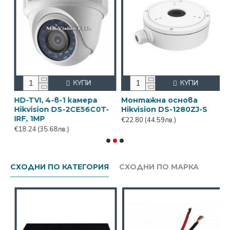
КУПИ
КУПИ
HD-TVI, 4-в-1 камера
Монтажна основа
З
Hikvision DS-2CE56C0T-
Hikvision DS-1280ZJ-S
к
IRF, 1MP
€22.80
(44.59лв.)
€
€18.24
(35.68лв.)
СХОДНИ ПО КАТЕГОРИЯ
СХОДНИ ПО МАРКА