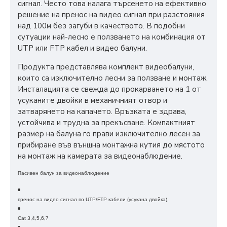
сигнал. Често това налага търсенето на ефективно
решение на пренос на видео сигнал при разстояния
над 100м без загуби в качеството. В подобни
сутуации най-лесно е ползването на комбинация от
UTP или FTP кабел и видео балуни.
Продукта представлява комплект видеобалуни,
които са изключително лесни за ползване и монтаж.
Инсталацията се свежда до прокарването на 1 от
усуканите двойки в механичният отвор и
затварянето на капачето. Връзката е здрава,
устойчива и трудна за прекъсване. Компактният
размер на балуна го прави изключително лесен за
прибиране във външна монтажна кутия до мястото
на монтаж на камерата за видеонаблюдение.
Пасивен балун за видеонаблюдение
пренос на видео сигнал по UTP/FTP кабели (усукана двойка),
Cat 3,4,5,6,7