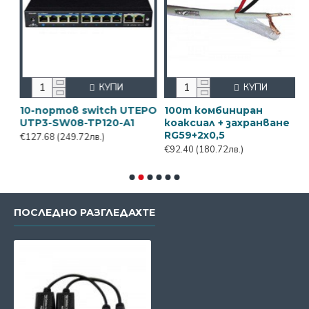
КУПИ
КУПИ
10-портов switch UTEPO
100m комбиниран
1
UTP3-SW08-TP120-A1
коаксиал + захранване
U
RG59+2x0,5
T
€127.68
(249.72лв.)
€92.40
(180.72лв.)
€
ПОСЛЕДНО РАЗГЛЕДАХТЕ