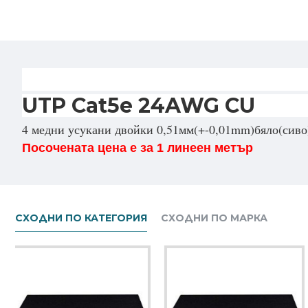
UTP Cat5e 24AWG CU
4 медни усукани двойки 0,51мм(+-0,01mm)бяло(сив
Посочената цена е за 1 линеен метър
СХОДНИ ПО КАТЕГОРИЯ
СХОДНИ ПО МАРКА