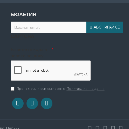
БЮЛЕТИН
АБОНИРАЙ СЕ
CAPTCHA
Въведете кода в
полето по-долу
Прочел съм и съм съгласен с
Политики лични данни
во, Перник,