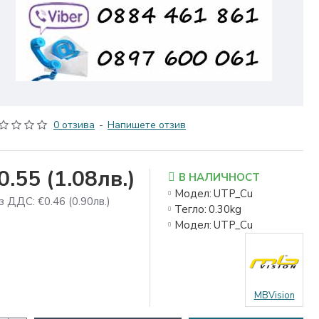
0 отзива
-
Напишете отзив
0.55
(1.08лв.)
В НАЛИЧНОСТ
Модел:
UTP_Cu
з ДДС: €0.46
(0.90лв.)
Тегло:
0.30kg
Модел:
UTP_Cu
MBVision