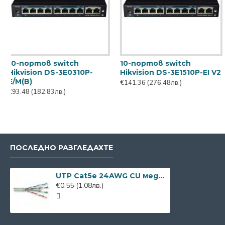
switch
18-портов switch
4G LTE Wi-Tek W
SW0806-
Hikvision DS-3E0318P-
O(V2) модем-р
ем
E/M(C)
€68.40
(133.78лв.)
€245.10
(479.37лв.)
ПОСЛЕДНО РАЗГЛЕДАХТЕ
UTP Cat5e 24AWG CU меден
€0.55
(1.08лв.)