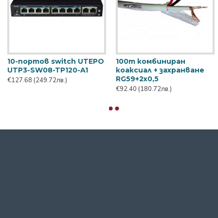
I-LTE115-
6-port комбиниран
Access point мо
утер
управляем PoE switch с
2.4Ghz + 5Ghz W
UPS Wi-Tek WI-
AP215
PMS306GF-UPS-I
€93.48
(182.83лв.)
€404.40
(790.93лв.)