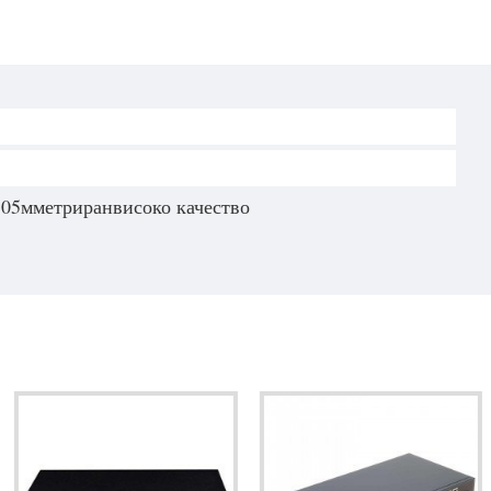
05мметриранвисоко качество