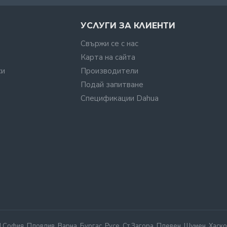
УСЛУГИ ЗА КЛИЕНТИ
Свържи се с нас
Карта на сайта
си
Производители
Подай запитване
Спецификации Dahua
офия, Пловдив, Варна, Бургас, Русе, Ст.Загора, Плевен, Шумен, Хаско