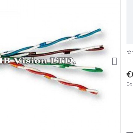
€
Бе
0 %
-11 %